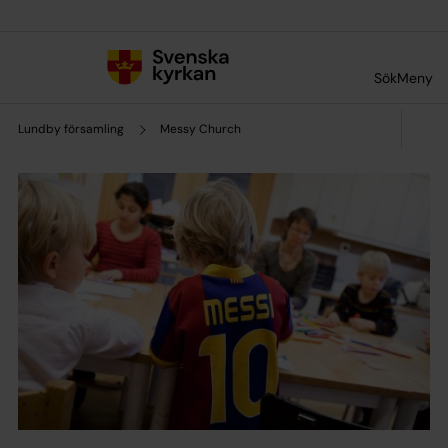
Till innehållet
Till undermeny
Sök
Meny
Lundby församling
Messy Church