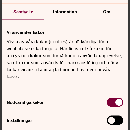
046-71 88 88 eller mejl
Samtycke
Information
Om
lundspastorat.exp@svenskakyrkan.se
Men nu består tro, hopp och kärlek, dessa tre,
och störst av dem är kärleken.
Vi använder kakor
Vissa av våra kakor (cookies) är nödvändiga för att
Vigsel
webbplatsen ska fungera. Här finns också kakor för
analys och kakor som förbättrar din användarupplevelse,
Planerar ni ert bröllop? Då har ni en dag framför er som
samt kakor som används för marknadsföring och när vi
ger minnen för livet. Här berättar vi om hur det går till att
länkar vidare till andra plattformar. Läs mer om våra
gifta sig i kyrkan och hur ni bokar präst och kyrka.
kakor.
Samtyckesval
Senast ändrad 6 mars 2026
Nödvändiga kakor
Synpunkter eller frågor på sidans
innehåll?
Inställningar
Lund.Torn.forsamling@svenskakyrkan.se