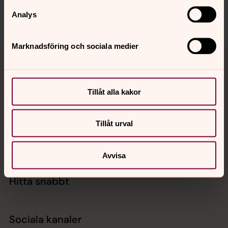
Dela
Analys
Marknadsföring och sociala medier
Tillbaka till toppen
Tillbaka till innehållet
Tillåt alla kakor
Kontakt
Tillåt urval
Kalender
Avvisa
Hitta snabbt
Sociala kanaler