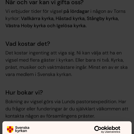
När och var kan vi gifta oss?
Vi erbjuder tider för vigsel
på lördagar
i någon av Torns
kyrkor:
Vallkärra kyrka, Håstad kyrka, Stångby kyrka,
Västra Hoby kyrka och Igelösa kyrka.
Vad kostar det?
Det kostar ingenting att viga sig. Ni kan välja att ha en
vigsel med flera gäster i kyrkan. Eller bara ni två. Kyrka,
präst, musiker och vaktmästare ingår. Minst en av er ska
vara medlem i Svenska kyrkan.
Hur bokar vi?
Bokning av vigsel görs via Lunds pastorsexpedition. Har
du frågor eller funderingar är du självklart välkommen att
kontakta någon av församlingens präster.
Lunds pastorsexpedition
(öppet vardagar 9-15,
lunchstängt 12-13)