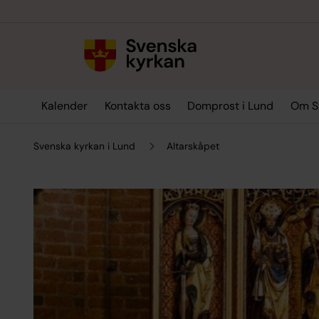
Till innehållet
Till undermeny
Kalender
Kontakta oss
Domprost i Lund
Om Sv
Svenska kyrkan i Lund
Altarskåpet