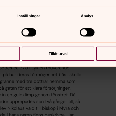
ck hjulen. Istället gick hon döden till
on efter sin död fördes till Sinai berg
Inställningar
Analys
d till vänster om Maria. Staven, boken
ppas i konsten med honom. Ibland finns
Tillåt urval
er, dock inte här.
föddes ca 270 i Lykien (nuvarande
han på hur deras förmögenhet bäst skulle
tig granne med tre döttrar hemma som
på gatan för att klara försörjningen.
de in en guldklimp genom fönstret. Då
dur upprepades sen två gånger till, så
lev Nikolaus vald till biskop i Myra och
e i hans namn finns beskrivna. Han