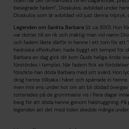
tiden har det omvandlats till en bägare/kalk, preci
besegrade fadern”, Dioskulos, avbildad under hennes
Dioskulos som är avbildad vid just denna triptyk, d
Legenden om Sankta Barbara
(d. ca 300): Hon f
var dotter till en rik och mäktig man vid namn D
och fadern låste därför in henne i ett torn för at
hedniska offerkulten, hade byggt ett tempel för oli
Barbara en dag gick dit kom Guds heliga Ande öv
förstördes i templet. När fadern fick se förödels
försökte han döda Barbara med sitt svärd. Hon ly
drog henne tillbaka i håret och spärrade in henne
men inte ens under hot om att bli dödad övergav 
torterades på de grymmaste vis i flera dagar inna
berg för att döda henne genom halshuggning. På p
legenden att det med tiden skedde många under