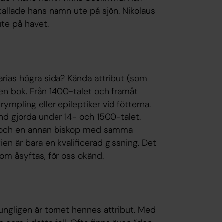
kallade hans namn ute på sjön. Nikolaus
ute på havet.
arias högra sida? Kända attribut (som
en bok. Från 1400-talet och framåt
ympling eller epileptiker vid fötterna.
nd gjorda under 14- och 1500-talet.
” och en annan biskop med samma
en är bara en kvalificerad gissning. Det
om åsyftas, för oss okänd.
rungligen är tornet hennes attribut. Med