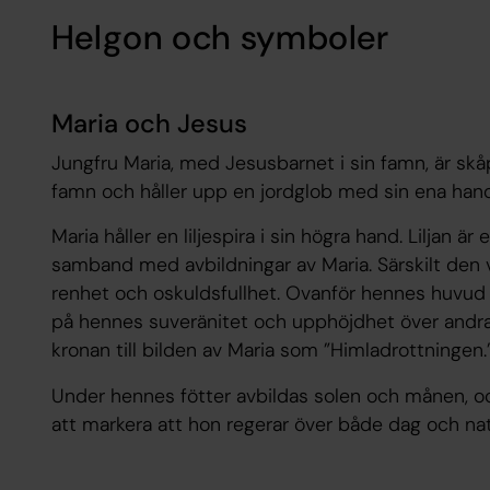
Helgon och symboler
Maria och Jesus
Jungfru Maria, med Jesusbarnet i sin famn, är skåp
famn och håller upp en jordglob med sin ena hand
Maria håller en liljespira i sin högra hand. Liljan
samband med avbildningar av Maria. Särskilt den vit
renhet och oskuldsfullhet. Ovanför hennes huvud h
på hennes suveränitet och upphöjdhet över andra h
kronan till bilden av Maria som ”Himladrottningen.
Under hennes fötter avbildas solen och månen, oc
att markera att hon regerar över både dag och nat