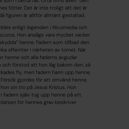
s som i detta fall. Ofta finns även ”den
 fötter. Det är inte troligt att det är
å figuren är alltför allmänt gestaltad.
öddes enligt legenden i Nicomedia och
ioscuros. Hon ansågs vara mycket vacker
t ”skydda” henne. Fadern som tillbad den
ka offerriter i närheten av tornet. När
er henne och alla faderns avgudar
en och förstod att hon låg bakom den, så
ckades fly, men fadern hann upp henne,
. Försök gjordes för att omvänd henne,
hon sin tro på Jesus Kristus. Hon
n fadern själv tog upp henne på ett
latsen för hennes grav beskriver
.