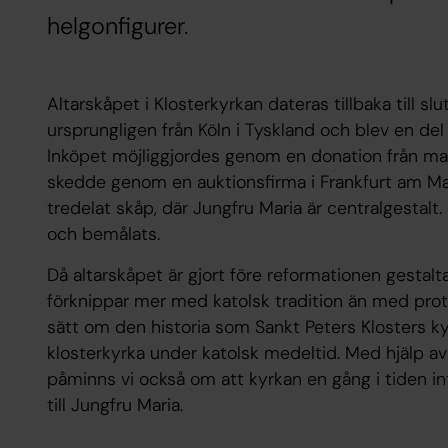
helgonfigurer.
Altarskåpet i Klosterkyrkan dateras tillbaka till s
ursprungligen från Köln i Tyskland och blev en del 
Inköpet möjliggjordes genom en donation från m
skedde genom en auktionsfirma i Frankfurt am Main
tredelat skåp, där Jungfru Maria är centralgestalt. 
och bemålats.
Då altarskåpet är gjort före reformationen gestal
förknippar mer med katolsk tradition än med prot
sätt om den historia som Sankt Peters Klosters k
klosterkyrka under katolsk medeltid. Med hjälp av
påminns vi också om att kyrkan en gång i tiden in
till Jungfru Maria.