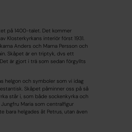
lutet på 1400-talet. Det kommer
av Klosterkyrkans interiör först 1931.
akarna Anders och Marna Persson och
. Skåpet är en triptyk, dvs ett
Det är gjort i trä som sedan förgyllts
tas helgon och symboler som vi idag
estantisk. Skåpet påminner oss på så
yrka står i, som både sockenkyrka och
 Jungfru Maria som centralfigur
te bara helgades åt Petrus, utan även