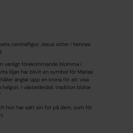
ets centralfigur. Jesus sitter i hennes
.
 är en vanligt förekommande blomma i
a liljan har blivit en symbol för Marias
åller änglar upp en krona för att visa
elgon. I västerländsk tradition bidrar
”
h hon har satt sin fot på dem, som för
t.