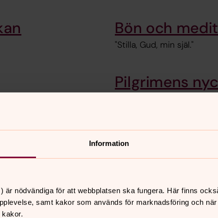
kan
Bön och medit
"Stilla, Gud, min själ."
Pilgrimens nyc
ra den."
Välkommen att gå en medi
finns att låna i kyrkan. De
Information
kan
) är nödvändiga för att webbplatsen ska fungera. Här finns ocks
pplevelse, samt kakor som används för marknadsföring och när vi
 kakor.