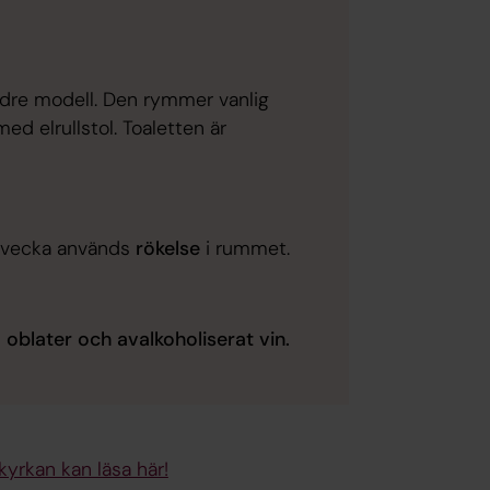
ldre modell. Den rymmer vanlig
ed elrullstol. Toaletten är
g/vecka används
rökelse
i rummet.
a oblater och avalkoholiserat vin.
yrkan kan läsa här!