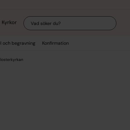
Sök
Kyrkor
el och begravning
Konfirmation
losterkyrkan