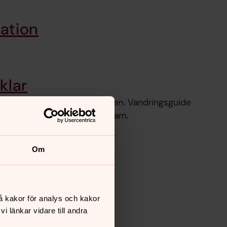
ation
klar
tativ vandring på kyrkogården. Vandringsguide
t finns även en vandring för barn.
Om
å kakor för analys och kakor
 länkar vidare till andra