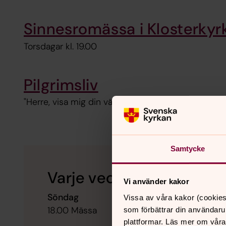
Sinnesromässa i Klosterkyr
Torsdagar kl. 19.00
Pilgrimsliv
"Herre, visa mig din väg, och gör mig villig att vand
Samtycke
Varje vecka i Klosterkyr
Vi använder kakor
Söndag
Vissa av våra kakor (cookies
18.00 Mässa
som förbättrar din användaru
plattformar. Läs mer om våra