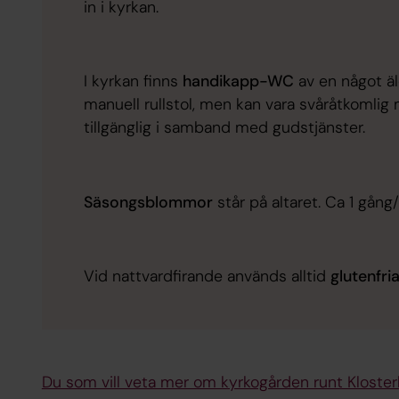
in i kyrkan.
I kyrkan finns
handikapp-WC
av en något ä
manuell rullstol, men kan vara svåråtkomlig m
tillgänglig i samband med gudstjänster.
Säsongsblommor
står på altaret. Ca 1 gån
Vid nattvardfirande används alltid
glutenfri
Du som vill veta mer om kyrkogården runt Klosterk