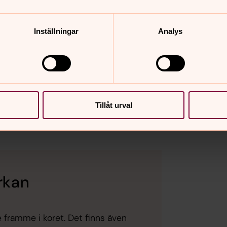
Inställningar
Analys
Saint Peter's 
Tillåt urval
Information in English
yrkan
 framme i koret. Det finns även