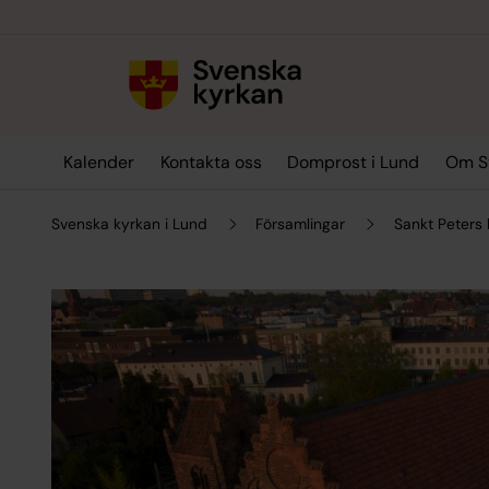
Till innehållet
Till undermeny
Kalender
Kontakta oss
Domprost i Lund
Om Sv
Svenska kyrkan i Lund
Församlingar
Sankt Peters 