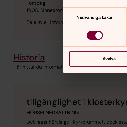
Torsdag
19.00. Sinnesromässa
Samtyckesval
Nödvändiga kakor
Se aktuell information i kalendern.
Historia
Avvisa
Här hittar du information om kyrkans historia.
tillgänglighet i klosterk
HÖRSELNEDSÄTTNING
Det finns hörslinga i kyrkorummet, dock inte