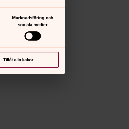
Marknadsföring och
sociala medier
Priory Church
Tillåt alla kakor