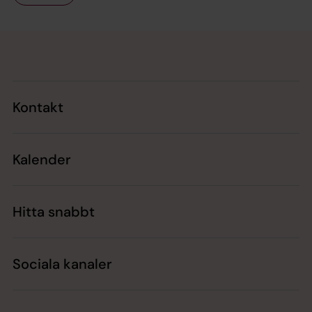
Tillbaka till toppen
Tillbaka till innehållet
Kontakt
Kalender
Hitta snabbt
Sociala kanaler