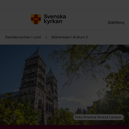
Till innehållet
Till undermeny
Sök
Meny
Svenska kyrkan i Lund
Skåneresan i årskurs 3