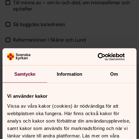
Till minne av – om liv och död, om minnesfilmer och
epitafier
Så byggdes katedralen
Reformationen i Skåne och Lund
Behandling av personuppgifter: Lunds domkyrka
hanterar personuppgifter enligt gällande
integritetslagstiftning och den rättsliga grunden är
Samtycke
Information
Om
berättigat intresse. Uppgifterna sparas tills dopet är
över och efterarbetet är avslutat. Uppgifter om kyrkliga
handlingar bevaras i kyrkoböckerna. Personuppgifter
Vi använder kakor
säljas inte vidare och delas inte utanför Svenska kyrkan
Vissa av våra kakor (cookies) är nödvändiga för att
så länge Lunds domkyrka inte är skyldiga att göra så
webbplatsen ska fungera. Här finns också kakor för
enligt lag. Uppgifter överförs aldrig till ett land utanför
analys och kakor som förbättrar din användarupplevelse,
EU. Personuppgiftsansvarig är Lunds pastorat, Box 1096,
samt kakor som används för marknadsföring och när vi
221 04 Lund. Telefon: 046-71 87 00 måndag–fredag kl.
länkar vidare till andra plattformar. Läs mer om våra
8.30-16. E-post: