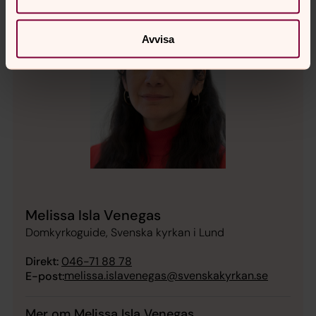
Avvisa
Melissa Isla Venegas
Domkyrkoguide, Svenska kyrkan i Lund
Direkt:
046-71 88 78
melissa.islavenegas@svenskakyrkan.se
E-post:
Mer om Melissa Isla Venegas