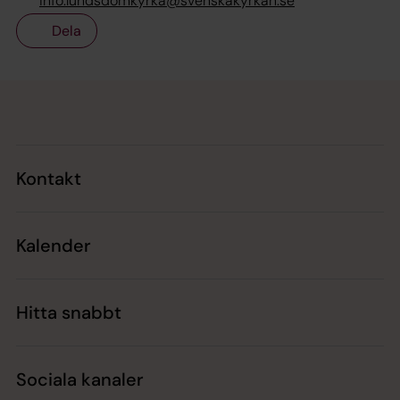
info.lundsdomkyrka@svenskakyrkan.se
Dela
Tillbaka till toppen
Tillbaka till innehållet
Kontakt
Kalender
Hitta snabbt
Sociala kanaler