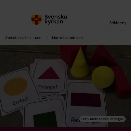
Till innehållet
Till undermeny
Sök
Meny
Svenska kyrkan i Lund
Matte i katedralen