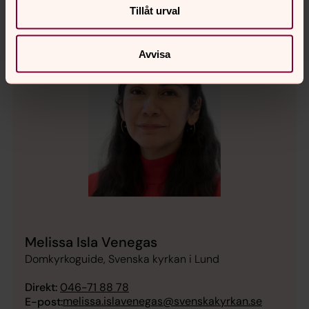
Tillåt urval
Avvisa
Melissa Isla Venegas
Domkyrkoguide, Svenska kyrkan i Lund
Direkt:
046-71 88 78
melissa.islavenegas@svenskakyrkan.se
E-post: