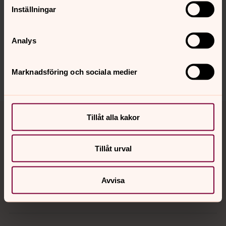
Inställningar
Senast ändrad 13 mars 2026
Synpunkter eller frågor på sidans
innehåll?
Analys
info.lundsdomkyrka@svenskakyrkan.se
Marknadsföring och sociala medier
Dela
Tillbaka till toppen
Tillbaka till innehållet
Tillåt alla kakor
Tillåt urval
Kontakt
Avvisa
Kalender