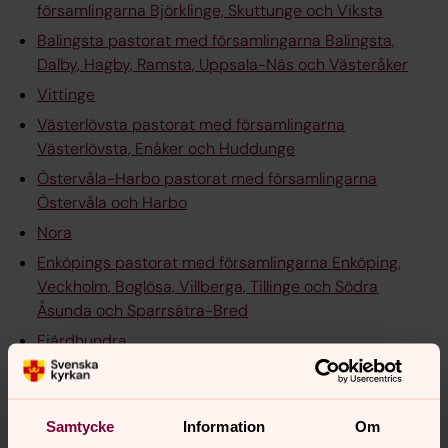
församlingarna Björklinge, Skuttunge och Viksta
Balingsta pastorat med församlingarna Balingsta,
Dalby, Hagby, Ramsta, Uppsala-Näs och Västeråker
Vittinge
Västerlövsta pastorat med församlingarna
Västerlövsta, Enåker och Huddunge
Östervåla-Harbo pastorat med församlingarna
Östervåla och Harbo
Nora
Enköpings pastorat med församlingarna Enköping,
Veckholm, Boglösa, Villberga, Tillinge och Södra
Åsunda och Sparrsätra-Bred
Fjärdhundra
Lagunda
Samtycke
Information
Om