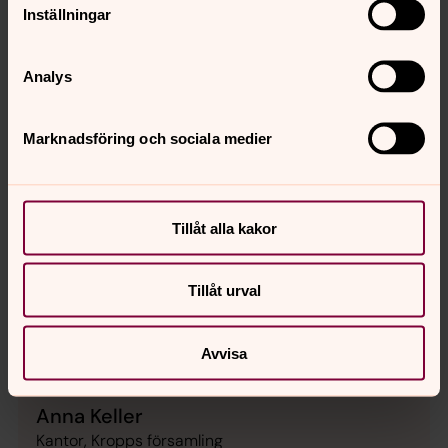
Körledare: Anna Keller
Inställningar
Analys
Marknadsföring och sociala medier
Tillåt alla kakor
Tillåt urval
Avvisa
Anna Keller
Kantor, Kropps församling