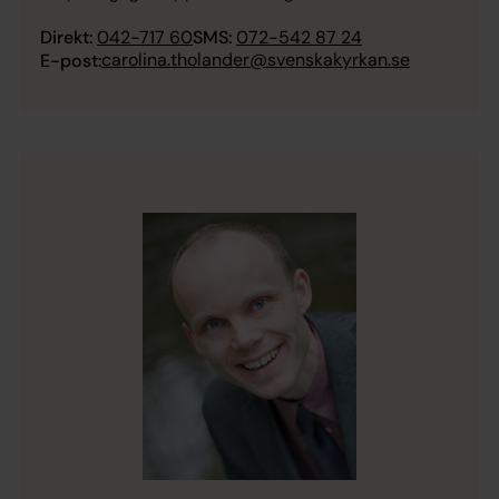
Direkt:
042-717 60
SMS:
072-542 87 24
carolina.tholander@svenskakyrkan.se
E-post: