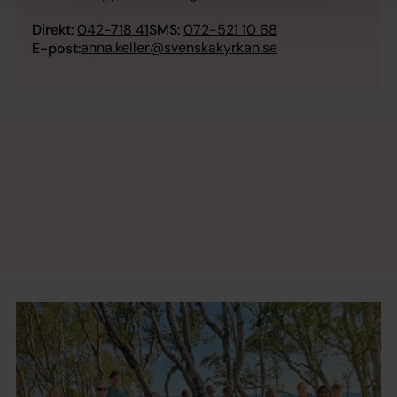
Direkt:
042-718 41
SMS:
072-521 10 68
anna.keller@svenskakyrkan.se
E-post: