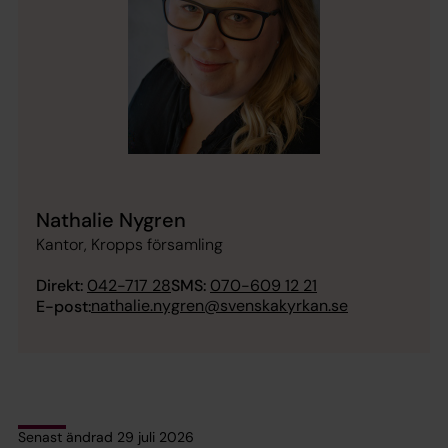
Nathalie Nygren
Kantor, Kropps församling
Direkt:
042-717 28
SMS:
070-609 12 21
nathalie.nygren@svenskakyrkan.se
E-post:
Senast ändrad 29 juli 2026