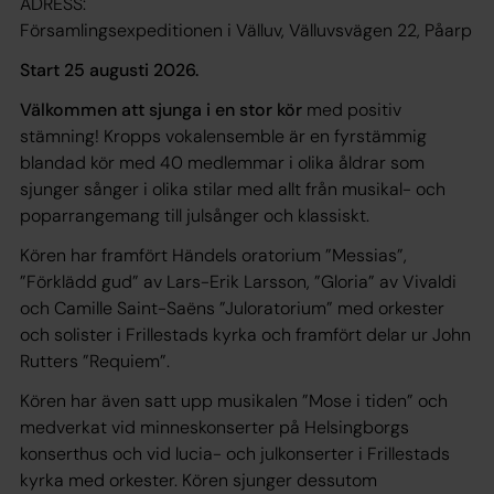
ADRESS:
Församlingsexpeditionen i Välluv, Välluvsvägen 22, Påarp
Start 25 augusti 2026.
Välkommen att sjunga
i en stor kör
med positiv
stämning! Kropps vokalensemble är en fyrstämmig
blandad kör med 40 medlemmar i olika åldrar som
sjunger sånger i olika stilar med allt från musikal- och
poparrangemang till julsånger och klassiskt.
Kören har framfört Händels oratorium ”Messias”,
”Förklädd gud” av Lars-Erik Larsson, ”Gloria” av Vivaldi
och Camille Saint-Saëns ”Juloratorium” med orkester
och solister i Frillestads kyrka och framfört delar ur John
Rutters ”Requiem”.
Kören har även satt upp musikalen ”Mose i tiden” och
medverkat vid minneskonserter på Helsingborgs
konserthus och vid lucia- och julkonserter i Frillestads
kyrka med orkester. Kören sjunger dessutom