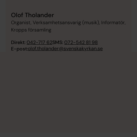
Olof Tholander
Organist, Verksamhetsansvarig (musik), Informatör,
Kropps församling
Direkt:
042-717 62
SMS:
072-542 81 98
olof.tholander@svenskakyrkan.se
E-post: