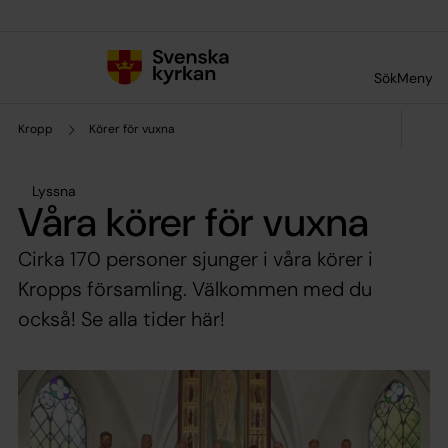
Till innehållet
Till undermeny
Sök
Meny
Kropp
Körer för vuxna
Lyssna
Våra körer för vuxna
Cirka 170 personer sjunger i våra körer i
Kropps församling. Välkommen med du
också! Se alla tider här!