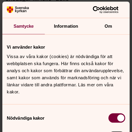
Mörarps församlingshem
ADRESS:
Mörarps församlingshem, Brandmansgatan 3, Mörarp
Samtycke
Information
Om
Start 26 augusti 2026.
Björkakören
är en glad vuxenkör med cirka 35
Vi använder kakor
medlemmar och fin gemenskap. Vi sjunger för att det är
Vissa av våra kakor (cookies) är nödvändiga för att
roligt och vem som helst kan vara med! Vi sjunger
webbplatsen ska fungera. Här finns också kakor för
sånger i olika stilar, i stämmor, kanon och unisont! Vi
analys och kakor som förbättrar din användarupplevelse,
sjunger gärna två-, tre- och ibland till och med
samt kakor som används för marknadsföring och när vi
fyrstämmigt.
länkar vidare till andra plattformar. Läs mer om våra
Björkakörens musikkaféer är uppskattade och kören har
kakor.
bland annat varit på körresa till Berlin.
Samtyckesval
Välkommen med i kören!
Nödvändiga kakor