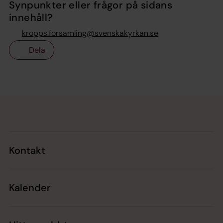
Synpunkter eller frågor på sidans
innehåll?
kropps.forsamling@svenskakyrkan.se
Dela
Tillbaka till toppen
Tillbaka till innehållet
Kontakt
Kalender