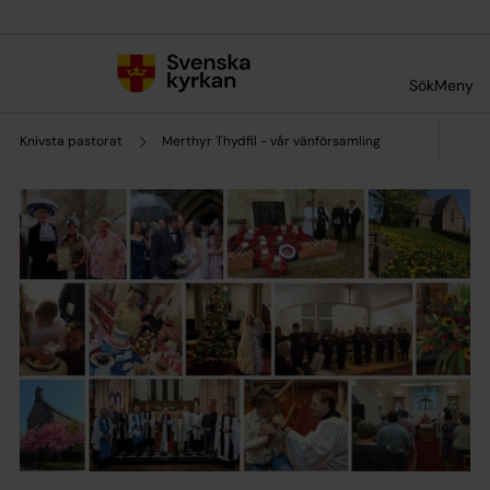
Till innehållet
Till undermeny
Sök
Meny
Knivsta pastorat
Merthyr Thydfil - vår vänförsamling