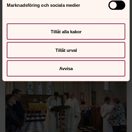
Marknadsföring och sociala medier
Martyren Tydfil
Orten Merthyr Tydfil har fått sitt namn från en kvinna vid
namn Tydfil som levde på 480-talet e.Kr. Hon blev
kristen men fick lida martyrdöden på den plats där i dag
Tillåt alla kakor
S:ta Tydfils kyrka står, i alla fall enligt helgonlegenden.
Läs mer på
Merthyr Tydfil Ministry Area
Tillåt urval
Avvisa