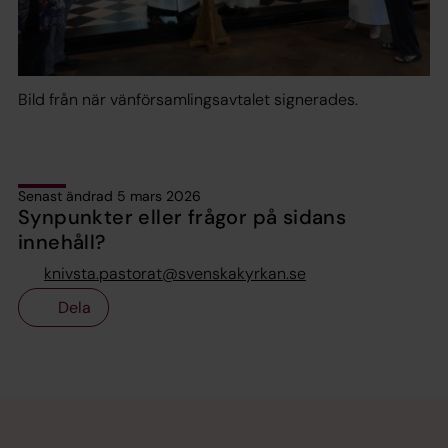
Bild från när vänförsamlingsavtalet signerades.
Senast ändrad 5 mars 2026
Synpunkter eller frågor på sidans
innehåll?
knivsta.pastorat@svenskakyrkan.se
Dela
Tillbaka till toppen
Tillbaka till innehållet