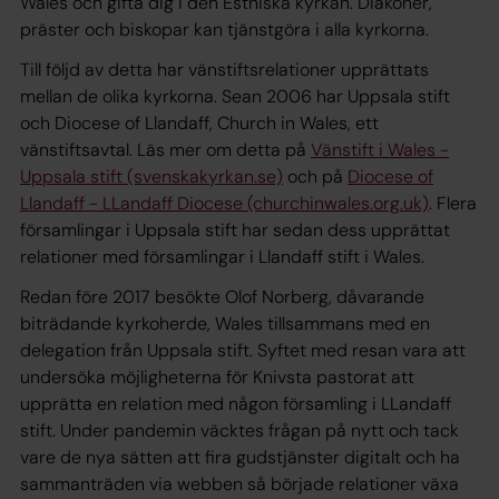
Wales och gifta dig i den Estniska kyrkan. Diakoner,
präster och biskopar kan tjänstgöra i alla kyrkorna.
Till följd av detta har vänstiftsrelationer upprättats
mellan de olika kyrkorna. Sean 2006 har Uppsala stift
och Diocese of Llandaff, Church in Wales, ett
vänstiftsavtal. Läs mer om detta på
Vänstift i Wales -
Uppsala stift (svenskakyrkan.se)
och på
Diocese of
Llandaff - LLandaff Diocese (churchinwales.org.uk)
. Flera
församlingar i Uppsala stift har sedan dess upprättat
relationer med församlingar i Llandaff stift i Wales.
Redan före 2017 besökte Olof Norberg, dåvarande
biträdande kyrkoherde, Wales tillsammans med en
delegation från Uppsala stift. Syftet med resan vara att
undersöka möjligheterna för Knivsta pastorat att
upprätta en relation med någon församling i LLandaff
stift. Under pandemin väcktes frågan på nytt och tack
vare de nya sätten att fira gudstjänster digitalt och ha
sammanträden via webben så började relationer växa