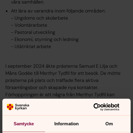
våra samhällen.
Att lära av varandra inom följande områden:
- Ungdoms och skolarbete
- Volontärarbete
- Pastoral utveckling
- Ekonomi, styrning och ledning
- Utåtriktat arbete
I september 2024 åkte prästerna Samuel E Lilja och
Måns Godée till Merthyr Tydfil för ett besök. De mötte
prästerna på plats och träffade flera aktiva
församlingsbor och skapade nya kontakter.
Förhoppningen är att några från Merthyr Tydfil kan
komma på besök till Knivsta någon gång.
Merthyr Thydfil Ministry Area
Samtycke
Information
Om
Liksom i Svenska kyrkan arbetar många församlingar