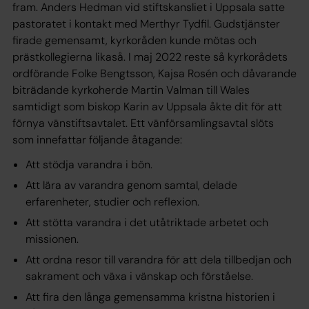
fram. Anders Hedman vid stiftskansliet i Uppsala satte
pastoratet i kontakt med Merthyr Tydfil. Gudstjänster
firade gemensamt, kyrkoråden kunde mötas och
prästkollegierna likaså. I maj 2022 reste så kyrkorådets
ordförande Folke Bengtsson, Kajsa Rosén och dåvarande
biträdande kyrkoherde Martin Valman till Wales
samtidigt som biskop Karin av Uppsala åkte dit för att
förnya vänstiftsavtalet. Ett vänförsamlingsavtal slöts
som innefattar följande åtagande:
Att stödja varandra i bön.
Att lära av varandra genom samtal, delade
erfarenheter, studier och reflexion.
Att stötta varandra i det utåtriktade arbetet och
missionen.
Att ordna resor till varandra för att dela tillbedjan och
sakrament och växa i vänskap och förståelse.
Att fira den långa gemensamma kristna historien i