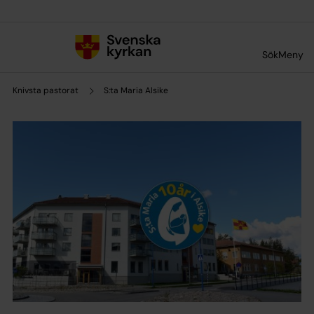
Till innehållet
Till undermeny
Sök
Meny
Knivsta pastorat
S:ta Maria Alsike