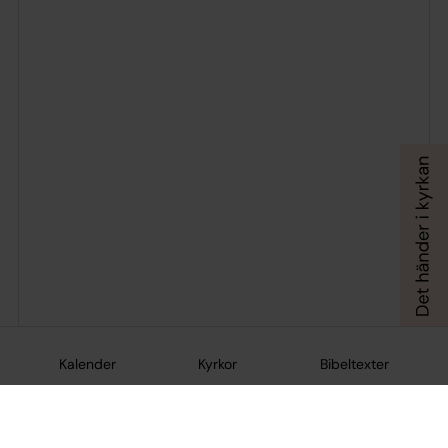
Kalender
Kyrkor
Bibeltexter