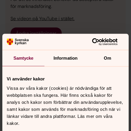
för marknadsföring.
Se videon på YouTube i stället.
Ändra inställningar
Samtycke
Information
Om
För att se innehållet behöver du acceptera kakor
Vi använder kakor
för marknadsföring.
Vissa av våra kakor (cookies) är nödvändiga för att
Se videon på YouTube i stället.
webbplatsen ska fungera. Här finns också kakor för
analys och kakor som förbättrar din användarupplevelse,
Ändra inställningar
samt kakor som används för marknadsföring och när vi
länkar vidare till andra plattformar. Läs mer om våra
kakor.