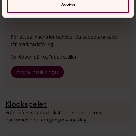
Avvisa
För att se innehållet behöver du acceptera kakor
för marknadsföring.
Se videon på YouTube i stället.
Ändra inställningar
Klockspelet
Från Två Systrars klockstapel kan man höra
psalmmelodier fem gånger varje dag.