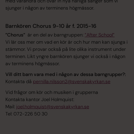
med varandra och övar in nya härliga sånger som vi
sjunger i någon av terminens högmässor.
Barnkören Chorus 9-10 år f. 2015-16
”Chorus”
är en del av barngruppen:
”After School”
Vi lär oss mer om vad en kör är och hur man kan sjunga i
stämmor. Vi provar också på lite olika instrument under
terminen. Likt yngre barnkören sjunger vi också i någon
av terminens högmässor.
Vill ditt barn vara med i någon av dessa barngrupper?:
Kontakta då
pernilla.nilsson2@svenskakyrkan.se
Vid frågor om kör och musiken i grupperna
Kontakta kantor Joel Holmquist:
Mail:
joel.holmquist@svenskakyrkan.se
Tel: 072-226 50 30