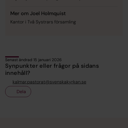
Mer om Joel Holmquist
Kantor i Två Systrars församling
Senast ändrad 15 januari 2026
Synpunkter eller frågor på sidans
innehåll?
kalmar.pastorat@svenskakyrkan.se
Dela
Tillbaka till toppen
Tillbaka till innehållet