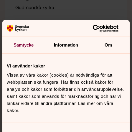
Gudmundrå kyrka
Morgonmässa
19 augusti 08.30
Samtycke
Information
Om
Gudmundrå kyrka
Mässa i all enkelhet, öppen för alla, följt av
frukostfika.
Vi använder kakor
Vissa av våra kakor (cookies) är nödvändiga för att
Musik i sommarkväll
webbplatsen ska fungera. Här finns också kakor för
analys och kakor som förbättrar din användarupplevelse,
19 augusti 18.00
samt kakor som används för marknadsföring och när vi
Gudmundrå kyrka
länkar vidare till andra plattformar. Läs mer om våra
kakor.
Trio Träsk spelar musik Schubert pianotrio i ess-
dur, som är en av kammarmusikens stora
milstolpar, inramat med musik av Clara Schumann
Samtyckesval