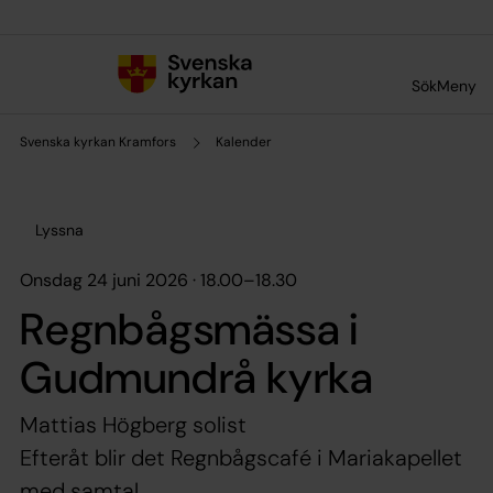
Till innehållet
Till undermeny
Sök
Meny
Svenska kyrkan Kramfors
Kalender
Lyssna
onsdag 24 juni 2026 · 18.00
–
18.30
Regnbågsmässa i
Gudmundrå kyrka
Mattias Högberg solist
Efteråt blir det Regnbågscafé i Mariakapellet
med samtal.