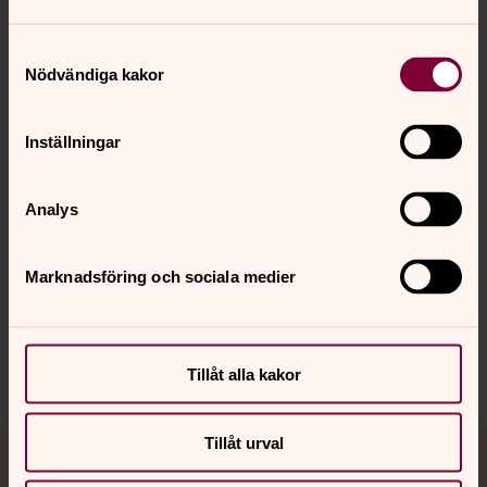
Samtyckesval
Kontakt
Nödvändiga kakor
Kalender
Inställningar
Analys
Hitta snabbt
Marknadsföring och sociala medier
Sociala kanaler
Tillåt alla kakor
Tillåt urval
Jourhavande präst