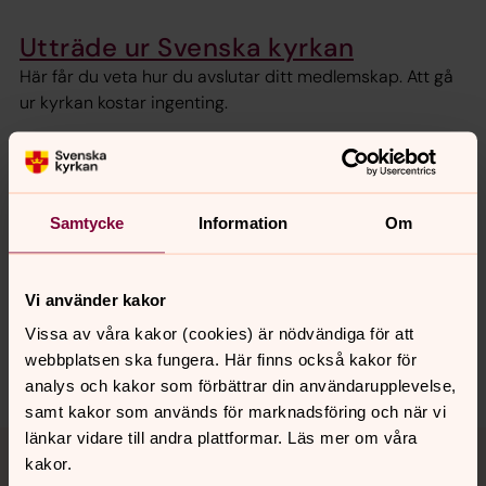
Utträde ur Svenska kyrkan
Här får du veta hur du avslutar ditt medlemskap. Att gå
ur kyrkan kostar ingenting.
Senast ändrad 25 januari 2021
Samtycke
Information
Om
Synpunkter eller frågor på sidans
innehåll?
kramfors.pastorat@svenskakyrkan.se
Vi använder kakor
Dela
Vissa av våra kakor (cookies) är nödvändiga för att
webbplatsen ska fungera. Här finns också kakor för
analys och kakor som förbättrar din användarupplevelse,
samt kakor som används för marknadsföring och när vi
Tillbaka till toppen
Tillbaka till innehållet
länkar vidare till andra plattformar. Läs mer om våra
kakor.