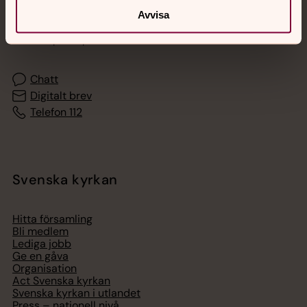
Avvisa
Akut samtals- och krisstöd. Prata eller chatta anonymt
med en präst på kvällar och nätter.
Chatt
Digitalt brev
Telefon 112
Svenska kyrkan
Hitta församling
Bli medlem
Lediga jobb
Ge en gåva
Organisation
Act Svenska kyrkan
Svenska kyrkan i utlandet
Press – nationell nivå