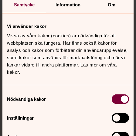
Samtycke
Information
Om
Tillbaka till toppen
Tillbaka till innehållet
Vi använder kakor
Vissa av våra kakor (cookies) är nödvändiga för att
webbplatsen ska fungera. Här finns också kakor för
Kontakt
analys och kakor som förbättrar din användarupplevelse,
samt kakor som används för marknadsföring och när vi
länkar vidare till andra plattformar. Läs mer om våra
Kalender
kakor.
Hitta snabbt
Samtyckesval
Nödvändiga kakor
Sociala kanaler
Inställningar