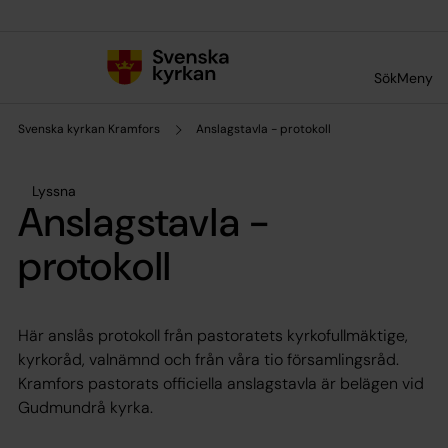
Till innehållet
Till undermeny
Sök
Meny
Svenska kyrkan Kramfors
Anslagstavla - protokoll
Lyssna
Anslagstavla -
protokoll
Här anslås protokoll från pastoratets kyrkofullmäktige,
kyrkoråd, valnämnd och från våra tio församlingsråd.
Kramfors pastorats officiella anslagstavla är belägen vid
Gudmundrå kyrka.