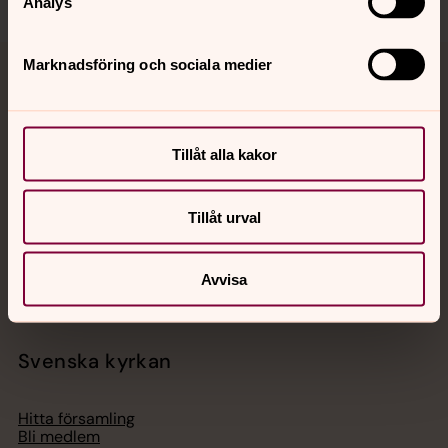
Analys
Marknadsföring och sociala medier
Jourhavande präst
Akut samtals- och krisstöd. Prata eller chatta anonymt
Tillåt alla kakor
med en präst på kvällar och nätter.
Chatt
Tillåt urval
Digitalt brev
Telefon 112
Avvisa
Svenska kyrkan
Hitta församling
Bli medlem