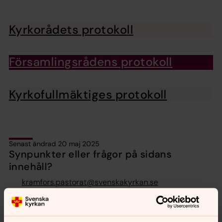
Kyrkorådets protokoll
Församlingsrådens protokoll
Kyrkofullmäktiges protokoll
Senast ändrad 20 maj 2025
Synpunkter eller frågor på sidans
innehåll?
kramfors.pastorat@svenskakyrkan.se
Dela