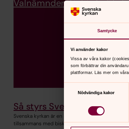
Valnämnden
Förteckning över ledamöte
Samtycke
Vi använder kakor
Vissa av våra kakor (cookies
som förbättrar din användaru
plattformar. Läs mer om våra
Samtyckesval
Nödvändiga kakor
Så styrs Svenska kyrkan
Svenska kyrkan är en öppen folkkyrka som styrs 
tillsammans med biskopar, präster och diakoner. 