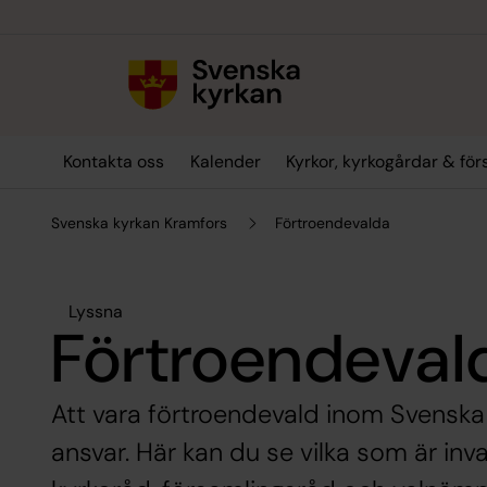
Till innehållet
Till undermeny
Kontakta oss
Kalender
Kyrkor, kyrkogårdar & fö
Svenska kyrkan Kramfors
Förtroendevalda
Lyssna
Förtroendeval
Att vara förtroendevald inom Svenska 
ansvar. Här kan du se vilka som är inva