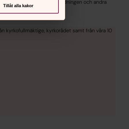
fattas. Här hittar du kyrkoordningen och andra
Tillåt alla kakor
ser i gällande lydelser.
rån kyrkofullmäktige, kyrkorådet samt från våra 10