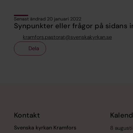
Senast ändrad 20 januari 2022
Synpunkter eller frågor på sidans i
kramfors.pastorat@svenskakyrkan.se
Dela
Tillbaka till toppen
Tillbaka till innehållet
Kontakt
Kalend
Svenska kyrkan Kramfors
8 augusti