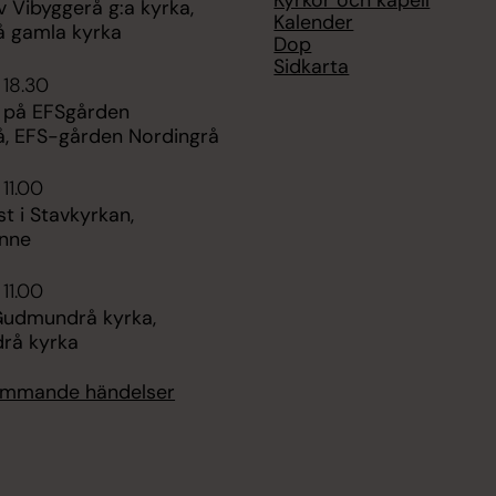
Kyrkor och kapell
v Vibyggerå g:a kyrka,
Kalender
å gamla kyrka
Dop
Sidkarta
 18.30
l på EFSgården
å, EFS-gården Nordingrå
 11.00
t i Stavkyrkan,
nne
 11.00
Gudmundrå kyrka,
rå kyrka
kommande händelser