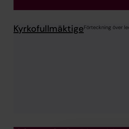
Kyrkofullmäktige
Förteckning över le