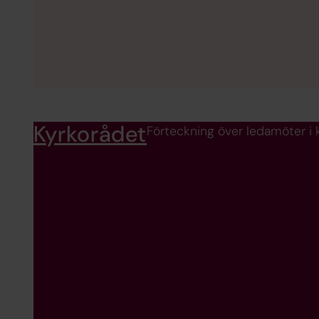
Kyrkorådet
Förteckning över ledamöter i 