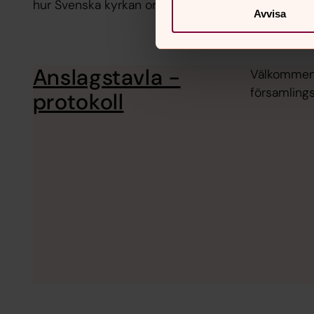
hur Svenska kyrkan organiseras och hur beslut fat
Avvisa
Anslagstavla -
Välkommen t
församlings
protokoll