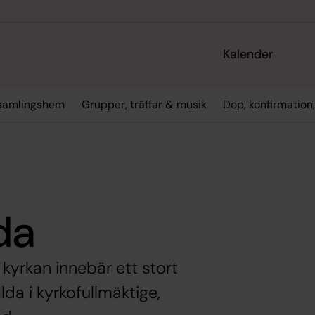
Kalender
rsamlingshem
Grupper, träffar & musik
Dop, konfirmation
da
kyrkan innebär ett stort
lda i kyrkofullmäktige,