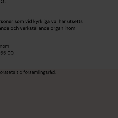
d.
soner som vid kyrkliga val har utsetts
utande och verkställande organ inom
genom
855 00.
oratets tio församlingsråd.