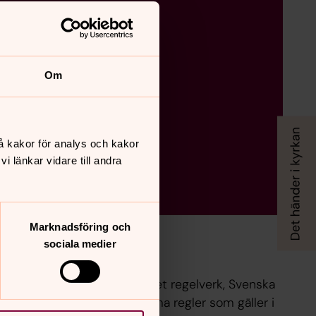
Om
å kakor för analys och kakor
 länkar vidare till andra
Marknadsföring och
sociala medier
en
al del i Svenska kyrkans eget regelverk, Svenska
 förklarar vilka gemensamma regler som gäller i