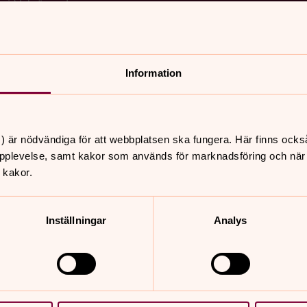
r i Valnämnden.
Information
) är nödvändiga för att webbplatsen ska fungera. Här finns ocks
pplevelse, samt kakor som används för marknadsföring och när vi
 kakor.
Inställningar
Analys
Kyrkoordning
av förtroendevalda
Kyrkoordningen är en centr
Här kan du lära dig mer om
kyrkans bestämmelser. Den