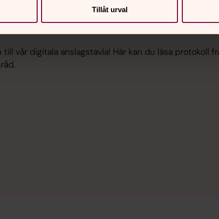
tas.
kyrkan och hur beslut ska 
Tillåt urval
Svenska kyrkans bestämmel
ill vår digitala anslagstavla! Här kan du läsa protokoll f
råd.