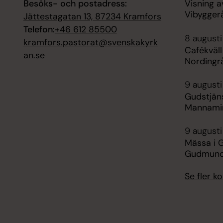
Besöks- och postadress:
Visning a
Vibygger
Jättestagatan 13, 87234 Kramfors
Telefon:
+46 612 85500
8 augusti
kramfors.pastorat@svenskakyrk
Cafékväl
an.se
Nordingr
9 augusti
Gudstjäns
Mannami
9 augusti
Mässa i 
Gudmund
Se fler 