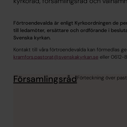
kyrkoråd, församlingsråd och valnämn
Förtroendevalda är enligt Kyrkoordningen de per
till ledamöter, ersättare och ordförande i besl
Svenska kyrkan.
Kontakt till våra förtroendevalda kan förmedlas 
kramfors.pastorat@svenskakyrkan.se
eller 0612-
Församlingsråd
Förteckning över past