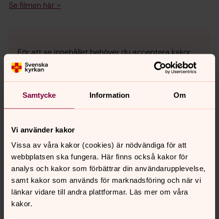
Se filmen här ››
För att se innehållet behöver du acceptera kakor
för marknadsföring.
Se videon på YouTube i stället.
Samtycke
Information
Om
Ändra inställningar
Vi använder kakor
Vissa av våra kakor (cookies) är nödvändiga för att
webbplatsen ska fungera. Här finns också kakor för
Familj till familj på Norrmalm
analys och kakor som förbättrar din användarupplevelse,
Ett nätverk på facebook där du kan ge eller få hjälp. Vill
samt kakor som används för marknadsföring och när vi
du stöjda - Swisha din gåva till 123 555 7483 och märk
länkar vidare till andra plattformar. Läs mer om våra
inbetalningen ”Familj till familj på Norrmalm”. Läs mer om
kakor.
gruppen »