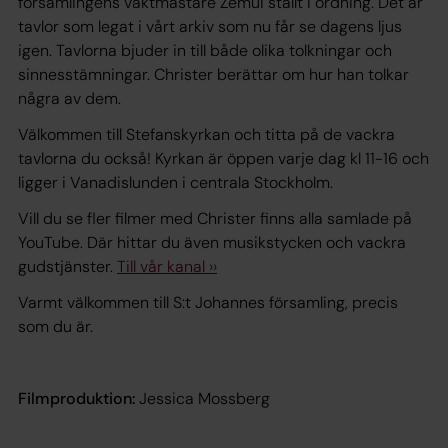
församlingens vaktmästare Zemui ställt i ordning. Det är
tavlor som legat i vårt arkiv som nu får se dagens ljus
igen. Tavlorna bjuder in till både olika tolkningar och
sinnesstämningar. Christer berättar om hur han tolkar
några av dem.
Välkommen till Stefanskyrkan och titta på de vackra
tavlorna du också! Kyrkan är öppen varje dag kl 11-16 och
ligger i Vanadislunden i centrala Stockholm.
Vill du se fler filmer med Christer finns alla samlade på
YouTube. Där hittar du även musikstycken och vackra
gudstjänster.
Till vår kanal ››
Varmt välkommen till S:t Johannes församling, precis
som du är.
Filmproduktion:
Jessica Mossberg