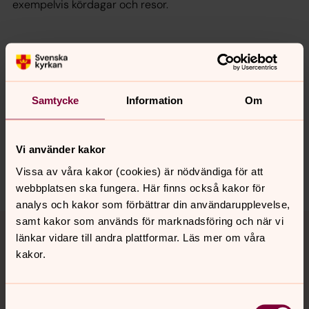
exempelvis kördagar och resor.
Senast ändrad 6 februari 2020
Synpunkter eller frågor på sidans
innehåll?
Samtycke
Information
Om
hollviken.forsamling@svenskakyrkan.se
Dela
Vi använder kakor
Vissa av våra kakor (cookies) är nödvändiga för att
webbplatsen ska fungera. Här finns också kakor för
analys och kakor som förbättrar din användarupplevelse,
Tillbaka till toppen
Tillbaka till innehållet
samt kakor som används för marknadsföring och när vi
länkar vidare till andra plattformar. Läs mer om våra
kakor.
Kontakt
Samtyckesval