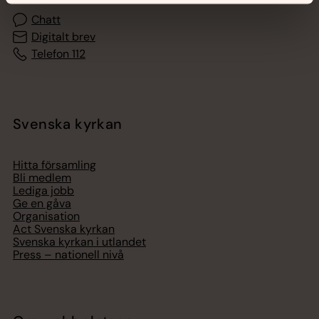
Chatt
Digitalt brev
Telefon 112
Svenska kyrkan
Hitta församling
Bli medlem
Lediga jobb
Ge en gåva
Organisation
Act Svenska kyrkan
Svenska kyrkan i utlandet
Press – nationell nivå