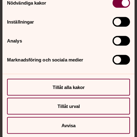
Nödvändiga kakor
Kalender
Inställningar
Hitta snabbt
Analys
Sociala kanaler
Marknadsföring och sociala medier
Tillåt alla kakor
Jourhavande präst
Tillåt urval
Akut samtals- och krisstöd. Prata eller chatta anonymt
Avvisa
med en präst på kvällar och nätter.