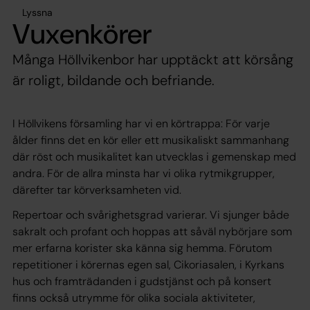
Lyssna
Vuxenkörer
Många Höllvikenbor har upptäckt att körsång
är roligt, bildande och befriande.
I Höllvikens församling har vi en körtrappa: För varje
ålder finns det en kör eller ett musikaliskt sammanhang
där röst och musikalitet kan utvecklas i gemenskap med
andra. För de allra minsta har vi olika rytmikgrupper,
därefter tar körverksamheten vid.
Repertoar och svårighetsgrad varierar. Vi sjunger både
sakralt och profant och hoppas att såväl nybörjare som
mer erfarna korister ska känna sig hemma. Förutom
repetitioner i körernas egen sal, Cikoriasalen, i Kyrkans
hus och framträdanden i gudstjänst och på konsert
finns också utrymme för olika sociala aktiviteter,