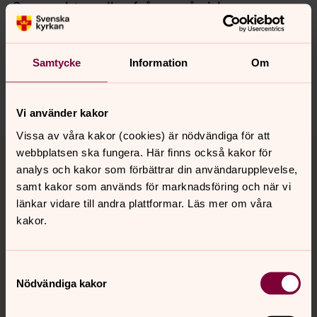
Synpunkter eller frågor på sidans
innehåll?
hollviken.forsamling@svenskakyrkan.se
Samtycke
Information
Om
Dela
Vi använder kakor
Vissa av våra kakor (cookies) är nödvändiga för att
Tillbaka till toppen
Tillbaka till innehållet
webbplatsen ska fungera. Här finns också kakor för
analys och kakor som förbättrar din användarupplevelse,
samt kakor som används för marknadsföring och när vi
länkar vidare till andra plattformar. Läs mer om våra
Kontakt
kakor.
Kalender
Samtyckesval
Nödvändiga kakor