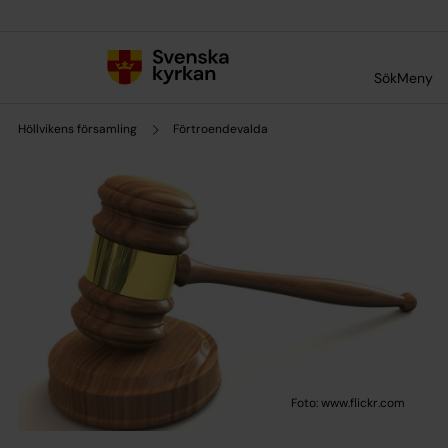
Till innehållet
Till undermeny
Sök
Meny
Höllvikens församling
Förtroendevalda