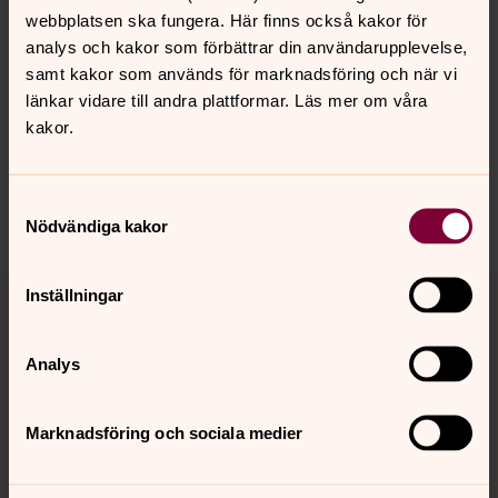
webbplatsen ska fungera. Här finns också kakor för
analys och kakor som förbättrar din användarupplevelse,
Senast ändrad 30 oktober 2024
Synpunkter eller frågor på sidans
samt kakor som används för marknadsföring och när vi
innehåll?
länkar vidare till andra plattformar. Läs mer om våra
kakor.
hoerby.forsamling@svenskakyrkan.se
Dela
Samtyckesval
Nödvändiga kakor
Tillbaka till toppen
Tillbaka till innehållet
Inställningar
Analys
Kontakt
Marknadsföring och sociala medier
Kalender