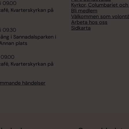
i 09.00
Kyrkor, Columbariet oc
fé, Kvarterskyrkan på
Bli medlem
Välkommen som volont
Arbeta hos oss
Sidkarta
i 09.30
ng i Sannadalsparken i
 Annan plats
i 09.00
fé, Kvarterskyrkan på
kommande händelser