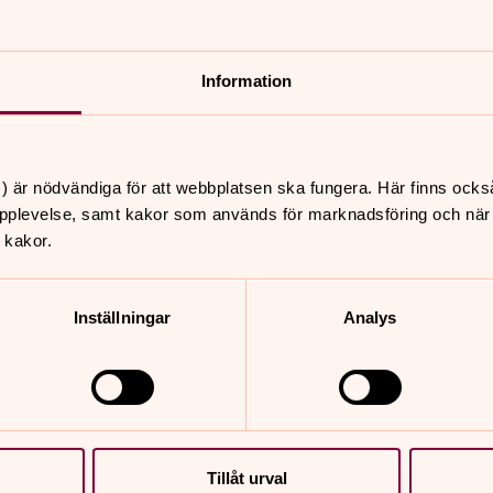
atilda Paulsson 08-685 30 74 eller
Information
) är nödvändiga för att webbplatsen ska fungera. Här finns ocks
pplevelse, samt kakor som används för marknadsföring och när vi
 kakor.
Inställningar
Analys
nia
3/9 Sommarutf
etania, vid Boda brygga
Förmiddagskaffe och sedan
usti. Begränsat antal
på Värmdö. Kostnad 150 kr
platser. Välkommen!
Tillåt urval