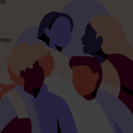
en
relse