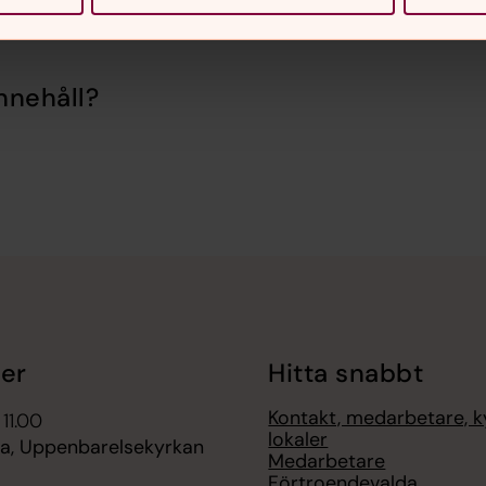
nnehåll?
er
Hitta snabbt
Kontakt, medarbetare, k
 11.00
lokaler
, Uppenbarelsekyrkan
Medarbetare
Förtroendevalda