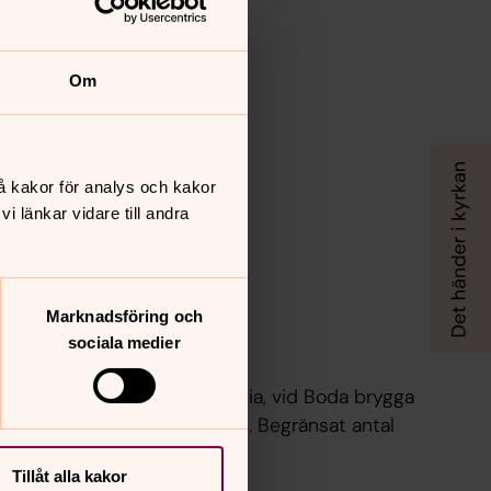
Om
å kakor för analys och kakor
 länkar vidare till andra
Marknadsföring och
sociala medier
ärd – Betania
 lunch ute på härliga Betania, vid Boda brygga
. Anmälan senast 27 augusti. Begränsat antal
Tillåt alla kakor