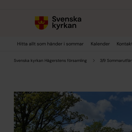
Till innehållet
Till undermeny
Hitta allt som händer i sommar
Kalender
Kontak
Svenska kyrkan Hägerstens församling
3/9 Sommarutfär