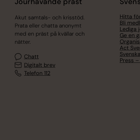
Jourhavande präst
Svens
Hitta f
Akut samtals- och krisstöd.
Bli med
Prata eller chatta anonymt
Lediga 
med en präst på kvällar och
Ge en g
Organis
nätter.
Act Sve
Svenska
Chatt
Press – 
Digitalt brev
Telefon 112