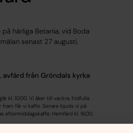
på härliga Betania, vid Boda
mälan senast 27 augusti.
, avfärd från Gröndals kyrka
kl. 10.00. Vi åker till vackra, fridfulla
ram får vi kaffe. Senare bjuds vi på
s eftermiddagskaffe. Hemfärd kl. 16.00.
ch lugnets tecken!