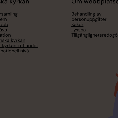
ka kyrkan
Om webbplats
örsamling
Behandling av
lem
personuppgifter
jobb
Kakor
åva
Lyssna
ation
Tillgänglighetsredogö
nska kyrkan
 kyrkan i utlandet
nationell nivå