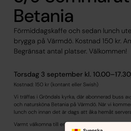
Betania
Förmiddagskaffe och sedan lunch ute 
brygga på Värmdö. Kostnad 150 kr. An
Begränsat antal platser. Välkommen!
Torsdag 3 september kl. 10.00–17.30
Kostnad: 150 kr (kontant eller Swish)
Vi träffas i Gröndals kyrka, där abonnerad buss avgår 
och natursköna Betania på Värmdö. När vi kommer f
lunch och innan det är dags att åka hemåt servera
Varmt välkomna till en dagsutflykt i stillhetens o