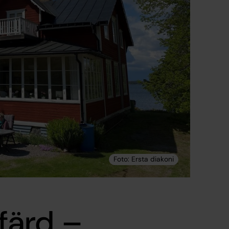
färd –