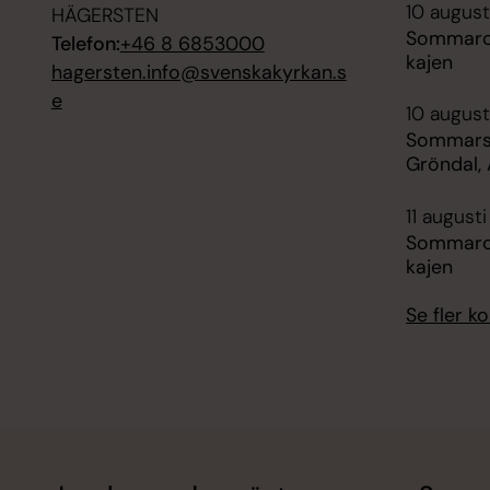
10 august
HÄGERSTEN
Sommarca
Telefon:
+46 8 6853000
kajen
hagersten.info@svenskakyrkan.s
e
10 august
Sommarså
Gröndal,
11 august
Sommarca
kajen
Se fler 