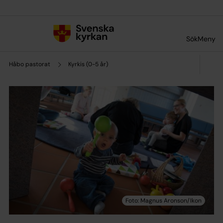
Till innehållet
Till undermeny
Sök
Meny
Håbo pastorat
Kyrkis (0-5 år)