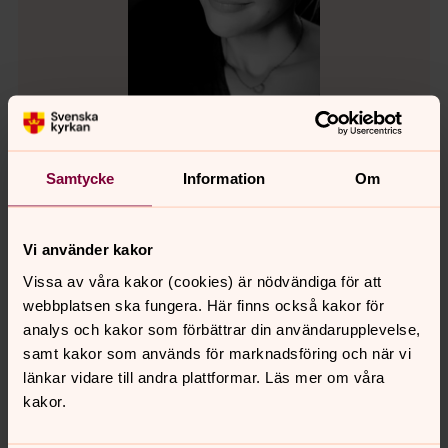
Samtycke
Information
Om
Johanna Engler
Fritidsledare, Håbo pastorat
Direkt:
0171-46 80 45
SMS:
0702-89 95 25
Vi använder kakor
johanna.engler@svenskakyrkan.se
E-post:
Vissa av våra kakor (cookies) är nödvändiga för att
webbplatsen ska fungera. Här finns också kakor för
analys och kakor som förbättrar din användarupplevelse,
samt kakor som används för marknadsföring och när vi
länkar vidare till andra plattformar. Läs mer om våra
Annie Modéus
kakor.
Församlingspedagog, Håbo pastorat