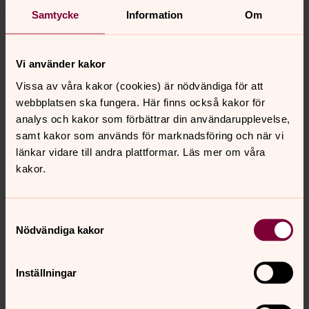
Klarar vi den omställningen och hur hanterar vi vårt
Samtycke
Information
Om
sårbara geopolitiska läge? Räcker det att företagen
byter ut alla fossilbränslen eller måste vi också förändra
de ekonomiska spelreglerna så att en hållbarare
Vi använder kakor
konsumtion premieras? Vilken roll spelar folkbildning,
Vissa av våra kakor (cookies) är nödvändiga för att
nya värderingar och livsstilar?
webbplatsen ska fungera. Här finns också kakor för
Om det samtalar
Johan Kuylenstierna
, ordförande
analys och kakor som förbättrar din användarupplevelse,
Klimatpolitiska rådet,
Karin Lexén
, generalsekreterare
samt kakor som används för marknadsföring och när vi
Naturskyddsföreningen,
Ann-Louise Lökholm Klasson,
länkar vidare till andra plattformar. Läs mer om våra
vd Sweco Sverige,
Svante Axelsson,
nationell
kakor.
samordnare Fossilfritt Sverige och
Stefan Edman
, biolog
och författare.
Moderator: Henrik Grape
, senior
rådgivare i klimatfrågor för Kyrkornas Världsråd.
Samtyckesval
Nödvändiga kakor
Språk: Svenska
Arrangör: Svenska kyrkan Se människan
Inställningar
Klarar världen