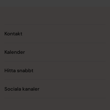
Tillbaka till toppen
Tillbaka till innehållet
Kontakt
Kalender
Hitta snabbt
Sociala kanaler