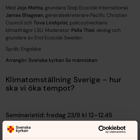
Med
Jojo Mehta
, grundare Stop Ecocide International,
James Bhagwan
, generalsekreterare Pacific Christian
Council och
Tova Lindqvist
, policyutvecklare
klimatfrågor LSU. Moderator:
Pella Thiel
, ekolog och
grundare av End Ecocide Sweden.
Språk: Engelska
Arrangör: Svenska kyrkan Se människan
Klimatomställning Sverige – hur
ska vi öka tempot?
Seminarietid: fredag 23/9 kl 12–12.45
Sverige ska bli världens första fossilfria välfärdsland.