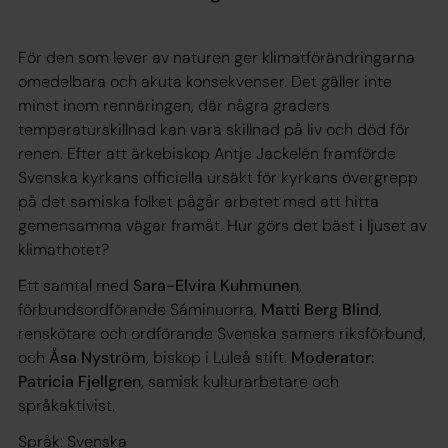
För den som lever av naturen ger klimatförändringarna
omedelbara och akuta konsekvenser. Det gäller inte
minst inom rennäringen, där några graders
temperaturskillnad kan vara skillnad på liv och död för
renen. Efter att ärkebiskop Antje Jackelén framförde
Svenska kyrkans officiella ursäkt för kyrkans övergrepp
på det samiska folket pågår arbetet med att hitta
gemensamma vägar framåt. Hur görs det bäst i ljuset av
klimathotet?
Ett samtal med
Sara-Elvira Kuhmunen
,
förbundsordförande Sáminuorra,
Matti Berg
Blind
,
renskötare och ordförande Svenska samers riksförbund,
och
Åsa Nyström
, biskop i Luleå stift.
Moderator:
Patricia Fjellgren,
samisk kulturarbetare och
språkaktivist.
Språk: Svenska