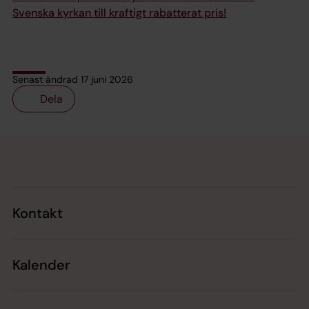
Svenska kyrkan till kraftigt rabatterat pris!
Senast ändrad 17 juni 2026
Dela
Tillbaka till toppen
Tillbaka till innehållet
Kontakt
Kalender