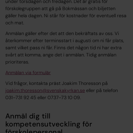
under torsdagen och fredagen. Det är gratis för
förskolegruppen att gå på Bokmässan och biljetten
gäller hela dagen. Ni står för kostnader för eventuell resa
och mat.
Anmälan gäller efter det att den bekräftats av oss. Vi
återkommer efter terminsstart i augusti om ni får plats,
samt vilket pass ni får. Finns det någon tid ni har extra
svårt att komma, ange det i anmälan. Tidig anmälan
prioriteras.
Anmälan via formulär
Vid frågor, kontakta präst Joakim Thoresson på
joakim.thoresson@svenskakyrkan.se
eller på telefon
031–731 92 45 eller 0737–73 10 09.
Anmäl dig till
kompetensutveckling för
förskolepersonal