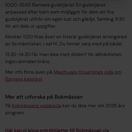
10.00–10.45 Barnens gudstjänst. En gudstjänst
anpassad efter barn som möjliggör för dem att fira
gudstjänst utifrån sin egen lust och glädje. Samling 9:30
för att dela ut uppgifter.
Klockan 11.00 firas även en litterär gudstjänst arrangerad
av Se människan, i sal H1. Du hinner vara med på båda!
13.30–14.30 Får man leka med döden? för allmänheten.
Ingen anmälan krävs.
Mer info finns även på
Masthuggs församlings sida om
Barnens katedral
.
Mer att utforska på Bokmässan
På
Bokmässans webbsida
kan du läsa mer om 2026 års
program.
Här kan ni köpa entrébiljetter till Bokmässan via