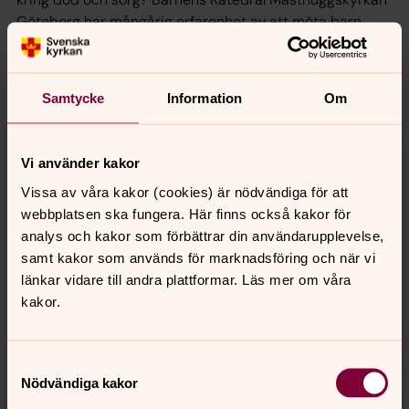
Göteborg har mångårig erfarenhet av att möta barn
kring existentiella frågor. Träffa präst och pedagoger i
Lilla livsrummet och utforska hur Svenska kyrkan pratar
om svåra frågor som död och sorg genom lek och
Samtycke
Information
Om
berättelser. Under en timme får du både delta i samma
övningar som barnen och få nycklar till hur du själv kan
möta deras frågor och erfarenheter i just din
Vi använder kakor
verksamhet.
Vissa av våra kakor (cookies) är nödvändiga för att
webbplatsen ska fungera. Här finns också kakor för
Program Lilla livsrummet
analys och kakor som förbättrar din användarupplevelse,
samt kakor som används för marknadsföring och när vi
Utöver nedanstående program, träffa oss och utforska
länkar vidare till andra plattformar. Läs mer om våra
Lilla livsrummet under Bokmässans öppettider!
kakor.
Torsdag den 24 september
8.30–12.30 Får man leka med döden? för förbokade
Samtyckesval
Nödvändiga kakor
förskolegrupper (anmälan se ovan)