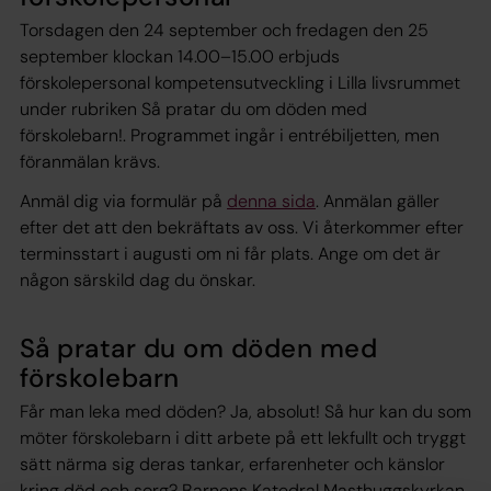
Torsdagen den 24 september och fredagen den 25
september klockan 14.00–15.00 erbjuds
förskolepersonal kompetensutveckling i Lilla livsrummet
under rubriken Så pratar du om döden med
förskolebarn!. Programmet ingår i entrébiljetten, men
föranmälan krävs.
Anmäl dig via formulär på
denna sida
. Anmälan gäller
efter det att den bekräftats av oss. Vi återkommer efter
terminsstart i augusti om ni får plats. Ange om det är
någon särskild dag du önskar.
Så pratar du om döden med
förskolebarn
Får man leka med döden? Ja, absolut! Så hur kan du som
möter förskolebarn i ditt arbete på ett lekfullt och tryggt
sätt närma sig deras tankar, erfarenheter och känslor
kring död och sorg? Barnens Katedral Masthuggskyrkan