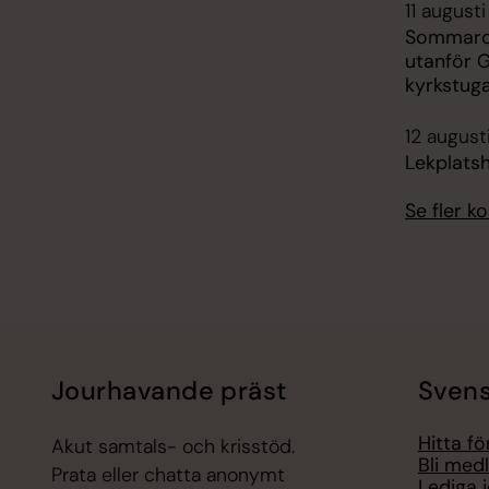
11 augusti
Sommarc
utanför 
kyrkstug
12 august
Lekplats
Se fler 
Jourhavande präst
Svens
Hitta f
Akut samtals- och krisstöd.
Bli med
Prata eller chatta anonymt
Lediga 