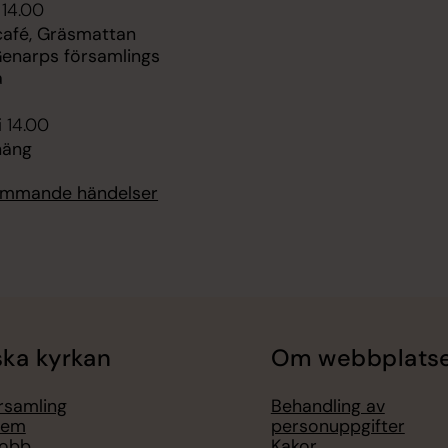
 14.00
afé, Gräsmattan
Genarps församlings
a
i 14.00
häng
kommande händelser
ka kyrkan
Om webbplats
örsamling
Behandling av
lem
personuppgifter
jobb
Kakor