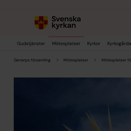
Till innehållet
Till undermeny
Gudstjänster
Mötesplatser
Kyrkor
Kyrkogårda
Genarps församling
Mötesplatser
Mötesplatser f