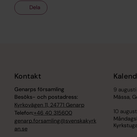
Dela
Tillbaka till toppen
Tillbaka till innehållet
Kontakt
Kalend
Genarps församling
9 augusti
Besöks- och postadress:
Mässa, G
Kyrkovägen 11, 24771 Genarp
10 august
Telefon:
+46 40 315600
Måndagsk
genarp.forsamling@svenskakyrk
Kyrkstuga
an.se