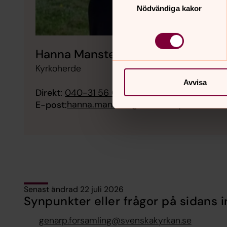
Nödvändiga kakor
Hanna Mansten
Kyrkoherde
Avvisa
Direkt:
040-31 56 02
Mobil:
0727-48 56 02
hanna.mansten@svenskakyrkan.se
E-post:
Senast ändrad 22 juli 2026
Synpunkter eller frågor på sidans i
genarp.forsamling@svenskakyrkan.se