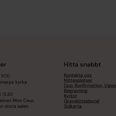
er
Hitta snabbt
Kontakta oss
 11.00
Mötesplatser
enarps kyrka
Dop, Konfirmation, Vigsel
Begravning
i 13.30
Kyrkor
ören Mon Ceur,
Gravskötselavtal
Sidkarta
n stora salen