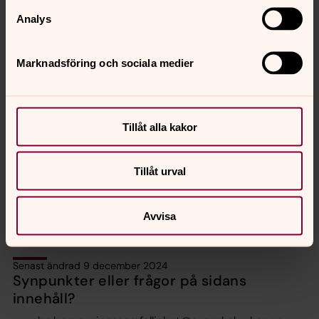
Du når oss på
031-731 80 80
alla
vardagar kl. 9-12
Analys
samt
13-15
. Du kan också skicka e-post till
gbg.begravning@svenskakyrkan.se
Marknadsföring och sociala medier
Begravningsexpeditionen finns på Kvibergs
kyrkogård, vi har öppet för besök vardagar kl. 09-12
och 13-15.
Tillåt alla kakor
Besöksadress
: Kvibergs kyrkogårdsväg 4, 41522
Göteborg
Postadress
: Box 1526, 401 50 Göteborg
Tillåt urval
Avvisa
Senast ändrad 9 december 2024
Synpunkter eller frågor på sidans
innehåll?