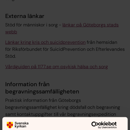
Externa länkar
Stöd för människor i sorg -
länkar på Göteborgs stads
webb
Länkar kring kris och suicidprevention
från hemsidan
för
Riksförbundet för SuicidPrevention och Efterlevandes
Stöd.
Vårdguiden på 1177.se om psykisk hälsa och sorg
Information från
begravningssamfälligheten
Praktisk information från Göteborgs
begravningssamfällighet kring dödsfall och begravning
samt kontaktuppgifter till vår begravningsexpedition