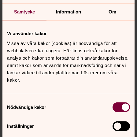
Begravningsavgift och
begravningskostnader
Samtycke
Information
Om
Här finns information om vilka kostnader som ingår i
begravningsavgiften för begravning samt vilka
kostnader dödsboet svarar för.
Vi använder kakor
Vissa av våra kakor (cookies) är nödvändiga för att
webbplatsen ska fungera. Här finns också kakor för
När någon dör
analys och kakor som förbättrar din användarupplevelse,
Det är en svår situation när en anhörig går bort. Förutom
samt kakor som används för marknadsföring och när vi
sorg, ställs man inför en rad praktiska frågor.
länkar vidare till andra plattformar. Läs mer om våra
kakor.
Begravningsexpeditionen
Samtyckesval
Nödvändiga kakor
Vi svarar på frågor om begravningar,
gravsättningar, gravrätter, beställning av plaketter,
gravvisning, bokning av kapell samt frågor om lagar
Inställningar
och förordningar.