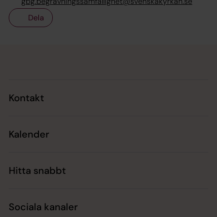
gbg.begravningssamfallighet@svenskakyrkan.se
Dela
Tillbaka till toppen
Tillbaka till innehållet
Kontakt
Kalender
Hitta snabbt
Sociala kanaler