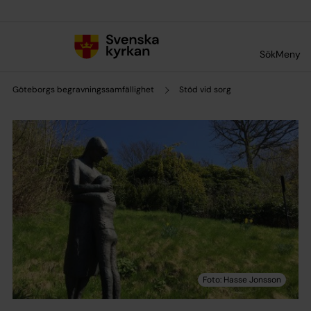
Till innehållet
Till undermeny
Sök
Meny
Göteborgs begravningssamfällighet
Stöd vid sorg