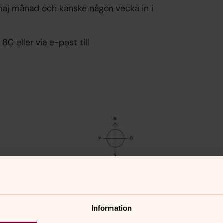
maj månad och kanske någon vecka in i
0 eller via e-post till
Information