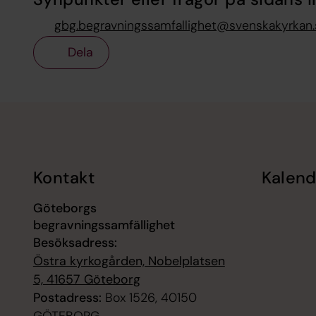
gbg.begravningssamfallighet@svenskakyrkan.
Dela
Tillbaka till toppen
Tillbaka till innehållet
Kontakt
Kalend
Göteborgs
begravningssamfällighet
Besöksadress:
Östra kyrkogården, Nobelplatsen
5, 41657 Göteborg
Postadress:
Box 1526, 40150
GÖTEBORG