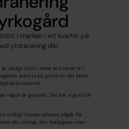
dränering
kyrkogård
blött i marken i ett kvarter på
ned ytdränering där.
 väldigt blött i delar av kvarter N. I
vingades avbryta på grund av det blöta
 åtgärda problemet.
är någon är gravsatt. Det har vi god koll
och stökigt medan arbetet pågår. På
er att utföras, den lilafärgade ytan.