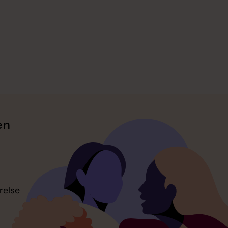
en
relse