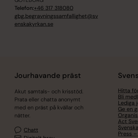
Telefon:
+46 317 318080
gbg.begravningssamfallighet@sv
enskakyrkan.se
Jourhavande präst
Svens
Hitta f
Akut samtals- och krisstöd.
Bli med
Prata eller chatta anonymt
Lediga 
med en präst på kvällar och
Ge en g
Organis
nätter.
Act Sve
Svenska
Chatt
Press – 