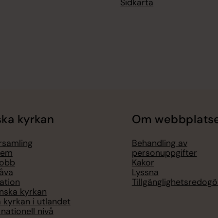
Sidkarta
ka kyrkan
Om webbplats
örsamling
Behandling av
lem
personuppgifter
jobb
Kakor
åva
Lyssna
ation
Tillgänglighetsredogö
nska kyrkan
 kyrkan i utlandet
nationell nivå