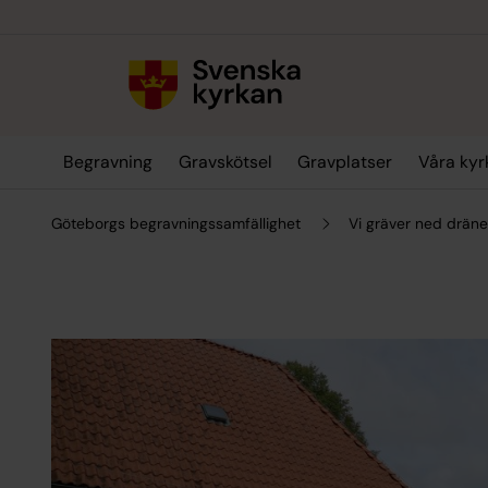
Till innehållet
Till undermeny
Begravning
Gravskötsel
Gravplatser
Våra kyr
Göteborgs begravningssamfällighet
Vi gräver ned dräne