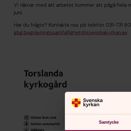
Vi räknar med att arbetet kommer att pågå hela 
juni.
Har du frågor? Kontakta oss på telefon 031-731 80 8
gbg.begravningssamfallighet@svenskakyrkan.se
.
Samtycke