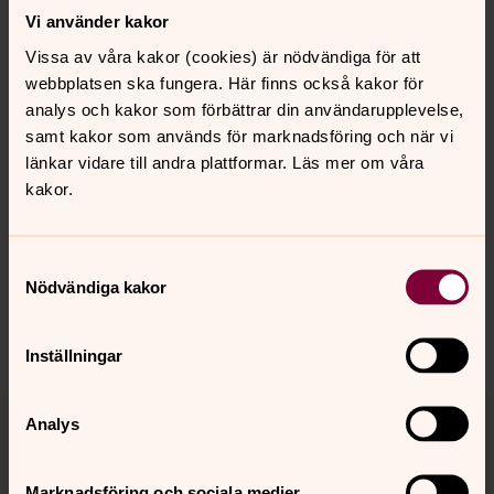
tillräckligt många askor för att täcka behovet de
Vi använder kakor
närmaste 25 åren.
Vissa av våra kakor (cookies) är nödvändiga för att
webbplatsen ska fungera. Här finns också kakor för
Läs mer:
Vi bygger ny askgravlund i Torslanda 2022
analys och kakor som förbättrar din användarupplevelse,
samt kakor som används för marknadsföring och när vi
länkar vidare till andra plattformar. Läs mer om våra
kakor.
Synpunkter eller frågor på sidans
innehåll?
Samtyckesval
Nödvändiga kakor
gbg.begravningssamfallighet@svenskakyrkan.se
Dela
Inställningar
Tillbaka till toppen
Tillbaka till innehållet
Analys
Marknadsföring och sociala medier