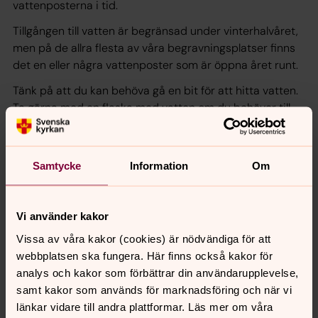
vattenposterna i tid.
Tillgången till vatten är begränsad under vinterhalvåret,
men på de allra flesta av våra begravningsplatser finns
det en eller några vattenposter som är öppna året runt.
Tänk på att du kan behöva gå en bit för att hitta vatten.
Ta gärna med en flaska med vatten om du behöver till
en vas.
I mitten av april börjar vi arbetet med att sätta igång
Samtycke
Information
Om
sommarvattenposterna igen, om vädret tillåter.
Vi använder kakor
Synpunkter eller frågor på sidans
Vissa av våra kakor (cookies) är nödvändiga för att
innehåll?
webbplatsen ska fungera. Här finns också kakor för
analys och kakor som förbättrar din användarupplevelse,
gbg.begravningssamfallighet@svenskakyrkan.se
samt kakor som används för marknadsföring och när vi
Dela
länkar vidare till andra plattformar. Läs mer om våra