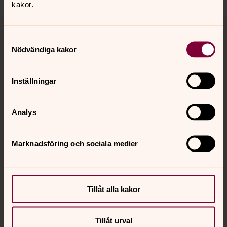
kakor.
Tillbaka till toppen
Tillbaka till innehållet
Samtyckesval
Nödvändiga kakor
Kontakt
Inställningar
Kalender
Analys
Marknadsföring och sociala medier
Hitta snabbt
Sociala kanaler
Tillåt alla kakor
Tillåt urval