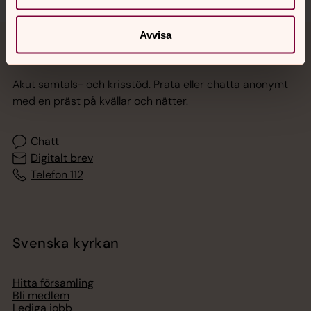
Avvisa
Jourhavande präst
Akut samtals- och krisstöd. Prata eller chatta anonymt
med en präst på kvällar och nätter.
Chatt
Digitalt brev
Telefon 112
Svenska kyrkan
Hitta församling
Bli medlem
Lediga jobb