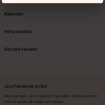
Kalender
Hitta snabbt
Sociala kanaler
Jourhavande präst
Akut samtals- och krisstöd. Prata eller chatta anonymt
med en präst på kvällar och nätter.