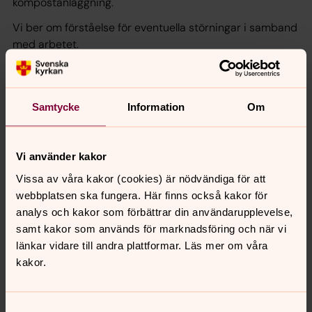
kompostanläggning.
Vi ber om förståelse för eventuella störningar i samband
med arbetet.
Har du frågor kan du kontakta oss via vår växel, 031-731
80 80.
Samtycke
Information
Om
Vi använder kakor
Vissa av våra kakor (cookies) är nödvändiga för att
webbplatsen ska fungera. Här finns också kakor för
analys och kakor som förbättrar din användarupplevelse,
samt kakor som används för marknadsföring och när vi
länkar vidare till andra plattformar. Läs mer om våra
kakor.
Samtyckesval