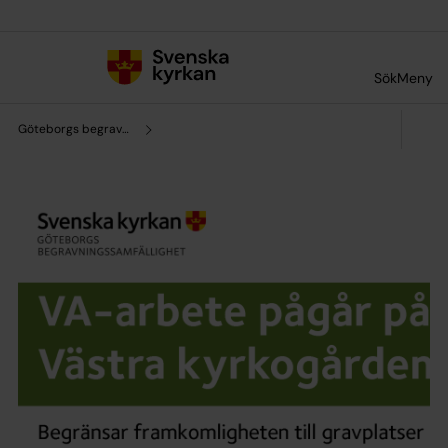
Till innehållet
Till undermeny
Sök
Meny
Göteborgs begravningssamfällighet