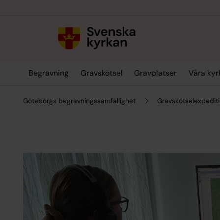
Till innehållet
Till undermeny
Begravning
Gravskötsel
Gravplatser
Våra kyr
Göteborgs begravningssamfällighet
Gravskötselexpedit