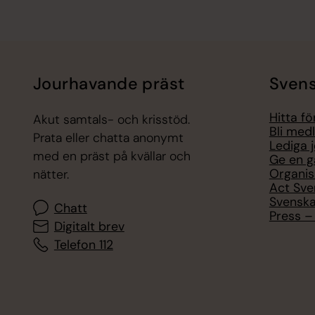
Jourhavande präst
Svens
Hitta f
Akut samtals- och krisstöd.
Bli med
Prata eller chatta anonymt
Lediga 
med en präst på kvällar och
Ge en g
Organis
nätter.
Act Sve
Svenska
Chatt
Press – 
Digitalt brev
Telefon 112