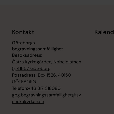
Tillbaka till toppen
Tillbaka till innehållet
Kontakt
Kalend
Göteborgs
begravningssamfällighet
Besöksadress:
Östra kyrkogården, Nobelplatsen
5, 41657 Göteborg
Postadress:
Box 1526, 40150
GÖTEBORG
Telefon:
+46 317 318080
gbg.begravningssamfallighet@sv
enskakyrkan.se