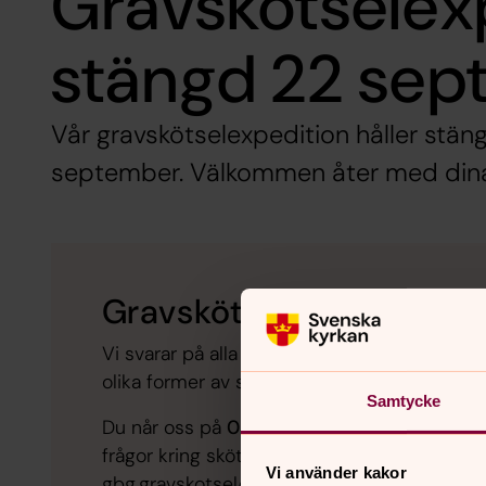
Gravskötselex
stängd 22 sep
Vår gravskötselexpedition håller stän
september. Välkommen åter med dina 
Gravskötselexpeditione
Vi svarar på alla frågor om skötsel av grava
olika former av skötselavtal.
Samtycke
Du når oss på
031-731 80 80
vardagar kl. 
frågor kring skötsel. Du kan också skicka e-po
Vi använder kakor
gbg.gravskotsel@svenskakyrkan.se