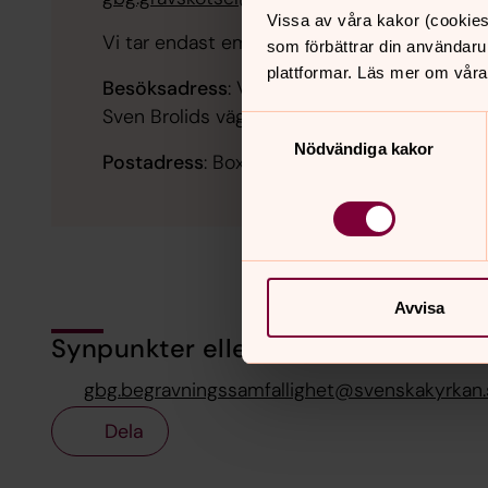
Vissa av våra kakor (cookies
Vi tar endast emot avtalade besök.
som förbättrar din användaru
plattformar. Läs mer om våra
Besöksadress
: Västra kyrkogården,
Sven Brolids väg 35, 414 73 Göteborg
Samtyckesval
Nödvändiga kakor
Postadress
: Box 1526, 401 50 Göteborg
Avvisa
Synpunkter eller frågor på sidans i
gbg.begravningssamfallighet@svenskakyrkan.
Dela