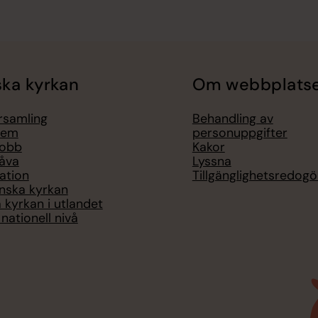
ka kyrkan
Om webbplats
örsamling
Behandling av
lem
personuppgifter
jobb
Kakor
åva
Lyssna
ation
Tillgänglighetsredogö
nska kyrkan
 kyrkan i utlandet
nationell nivå