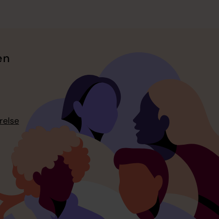
en
relse