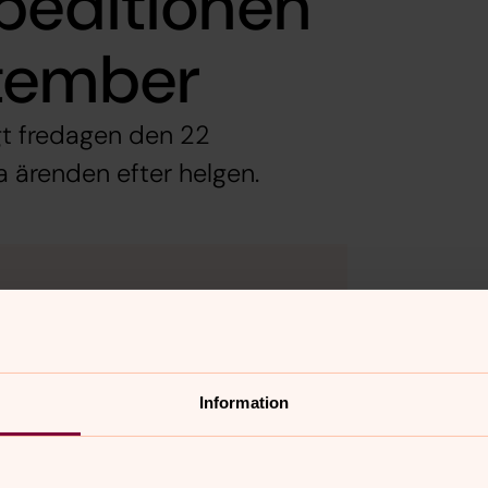
peditionen
tember
gt fredagen den 22
ärenden efter helgen.
n
r, utbud/sortiment av växter samt
Information
9-12 och 13-15
för hjälp med
st till