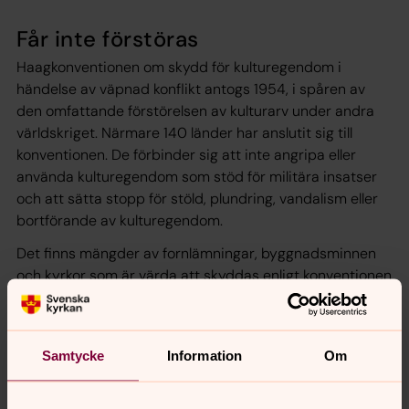
Får inte förstöras
Haagkonventionen om skydd för kulturegendom i
händelse av väpnad konflikt antogs 1954, i spåren av
den omfattande förstörelsen av kulturarv under andra
världskriget. Närmare 140 länder har anslutit sig till
konventionen. De förbinder sig att inte angripa eller
använda kulturegendom som stöd för militära insatser
och att sätta stopp för stöld, plundring, vandalism eller
bortförande av kulturegendom.
Det finns mängder av fornlämningar, byggnadsminnen
och kyrkor som är värda att skyddas enligt konventionen
och att märka upp dem alla är inte möjligt. Därför gör
Länsstyrelsen ett urval av de mest betydelsefulla
objekten, i samråd med Försvarsmakten och ägarna av
Samtycke
Information
Om
egendomarna. 2024 valde Länsstyrelsen i Västra
Götaland ut 128 objekt i länet, varav alltså Östra
kyrkogården är ett.