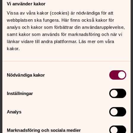
Vi använder kakor
Vissa av våra kakor (cookies) är nödvändiga för att
Kulturhistoriskt unik
webbplatsen ska fungera. Här finns också kakor för
Urvalet speglar det som är kulturhistoriskt unikt för länet.
analys och kakor som förbättrar din användarupplevelse,
Det som lyfts fram om Östra kyrkogården är de
samt kakor som används för marknadsföring och när vi
karaktäristiska cirkelformade kvarteren samt de två
länkar vidare till andra plattformar. Läs mer om våra
gravkullarna. Mest uppmärksammad är den västra kullen
kakor.
med sina pampiga gravmonument. De flesta är resta
över göteborgare som varit verksamma inom handel,
Samtyckesval
industri och sjöfart. Många av dem som är gravsatta på
Nödvändiga kakor
kullen har genom frikostiga donationer varit med och
format Göteborg.
Inställningar
På samma sätt som det röda korset identi­fierar sjuka,
sårade och vårdpersonal identifierar den blå skölden
folkrättsligt skyddad kulturegendom. Att förstöra
Analys
egendom med blåvit sköld är en krigsförbrytelse och
ansvar kan komma att utkrävas i både svensk och
internationell domstol.
Marknadsföring och sociala medier