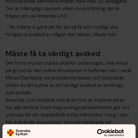
motsvarande sammankomster med max 20 deltagare.
Det är tillämpligt oavsett vilken trosinriktning det är
frågan om, sa Amanda Lind.
- Nu måste vi göra allt för att så få som möjligt ska
tvingas ta avsked av någon den älskar, tillade hon.
Måste få ta värdigt avsked
Det finns mycket starka skäl för undantaget, inte minst
på grund av den svåra situationen vi befinner oss i, sade
Mikael Damberg vid presskonferensen och betonade
vikten av att kunna ta ett värdigt avsked av anhöriga
som avlider.
Amanda Lind uttalade också att hon är imponerad av
hur alla aktörer inom begravningsverksamheten gör sitt
yttersta för att respektfullt möta människor i sorg i den
här krävande situationen. Hon konstaterade att
begravningsverksamheten har fungerat mycket bra och
att regeringen bedömer att verksamheten klarar sitt