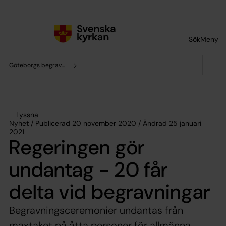
Till innehållet
Till undermeny
Sök
Meny
Göteborgs begravningssamfällighet
Lyssna
Nyhet / Publicerad 20 november 2020 / Ändrad 25 januari
2021
Regeringen gör
undantag - 20 får
delta vid begravningar
Begravningsceremonier undantas från
maxtaket på åtta personer för allmänna