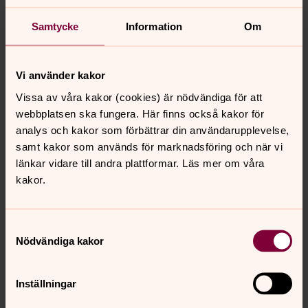
uppdrag väl i hela landet. Hon känner också tillit till att
Samtycke
Information
Om
aktörerna lever upp till regeringens förväntningar.
20 plus medverkande
Vi använder kakor
Polismyndigheten har förtydligat vilka som ska räknas
Vissa av våra kakor (cookies) är nödvändiga för att
som deltagare och utifrån det har biskopsmötet den 24
webbplatsen ska fungera. Här finns också kakor för
november uppdaterat sina råd. För begravningar gäller
analys och kakor som förbättrar din användarupplevelse,
att max 20 personer exklusive medverkande kan
samt kakor som används för marknadsföring och när vi
närvara. Medverkande utöver de 20 bör innefatta så få
länkar vidare till andra plattformar. Läs mer om våra
personer som möjligt.​
kakor.
Läs mer:
Svenska kyrkan välkomnar beslutet
Samtyckesval
Nödvändiga kakor
Synpunkter eller frågor på sidans
Inställningar
innehåll?