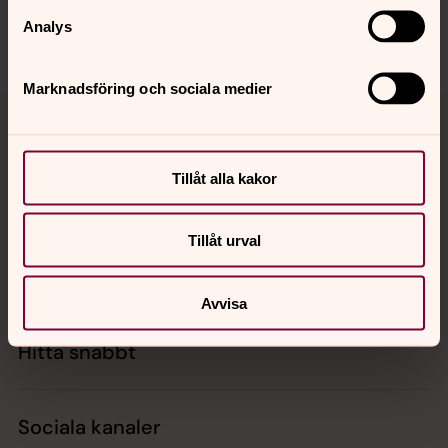
gbg.begravningssamfallighet@svenskakyrkan.se
Analys
Dela
Marknadsföring och sociala medier
Tillbaka till toppen
Tillbaka till innehållet
Tillåt alla kakor
Kontakt
Tillåt urval
Kalender
Avvisa
Hitta snabbt
Sociala kanaler