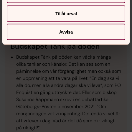
Foto: Jaana Rintala Berndtsson
Tillåt urval
Det finns många sprickor och skador i stenblocken av
sandsten.
Avvisa
Budskapet Tänk på döden
Budskapet Tänk på döden kan väcka många
olika tankar och känslor. Det kan ses som en
påminnelse om vår förgänglighet men också som
en uppmaning att ta vara på livet. ”En dag ska vi
alla dö, men alla andra dagar ska vi leva”, som PO
Enquist en gång uttryckte det. Eller som biskop
Susanne Rappmann skrev i en debattartikel i
Göteborgs-Posten 5 november 2021: ”Om
morgondagen vet vi ingenting. Det enda vi vet är
att vi lever i dag. Vad är det då som blir viktigt
på riktigt?”