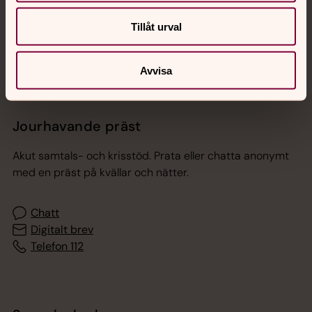
Sociala kanaler
Tillåt urval
Avvisa
Jourhavande präst
Akut samtals- och krisstöd. Prata eller chatta anonymt
med en präst på kvällar och nätter.
Chatt
Digitalt brev
Telefon 112