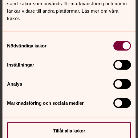
innehåll?
samt kakor som används för marknadsföring och när vi
länkar vidare till andra plattformar. Läs mer om våra
gbg.begravningssamfallighet@svenskakyrkan.se
kakor.
Dela
Samtyckesval
Tillbaka till toppen
Tillbaka till innehållet
Nödvändiga kakor
Inställningar
Kontakt
Analys
Kalender
Marknadsföring och sociala medier
Hitta snabbt
Tillåt alla kakor