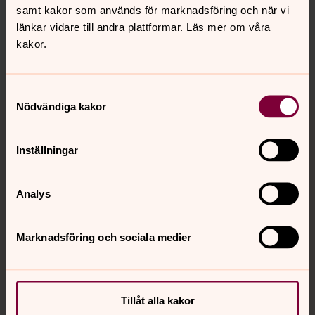
samt kakor som används för marknadsföring och när vi
innehåll?
länkar vidare till andra plattformar. Läs mer om våra
gbg.begravningssamfallighet@svenskakyrkan.se
kakor.
Dela
Samtyckesval
Tillbaka till toppen
Tillbaka till innehållet
Nödvändiga kakor
Inställningar
Kontakt
Analys
Kalender
Marknadsföring och sociala medier
Hitta snabbt
Tillåt alla kakor