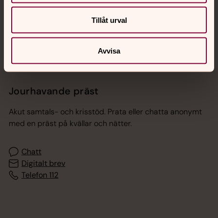
Sociala kanaler
Tillåt urval
Avvisa
Jourhavande präst
Akut samtals- och krisstöd. Prata eller chatta anonymt
med en präst på kvällar och nätter.
Chatt
Digitalt brev
Telefon 112