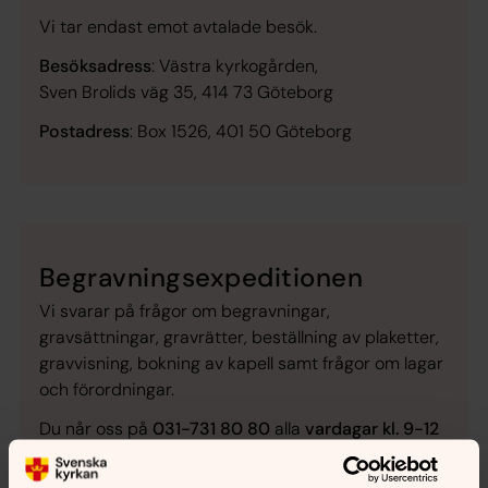
Vi tar endast emot avtalade besök.
Besöksadress
: Västra kyrkogården,
Sven Brolids väg 35, 414 73 Göteborg
Postadress
: Box 1526, 401 50 Göteborg
Begravningsexpeditionen
Vi svarar på frågor om begravningar,
gravsättningar, gravrätter, beställning av plaketter,
gravvisning, bokning av kapell samt frågor om lagar
och förordningar.
Du når oss på
031-731 80 80
alla
vardagar kl. 9-12
samt
13-15
. Du kan också skicka e-post till
gbg.begravning@svenskakyrkan.se