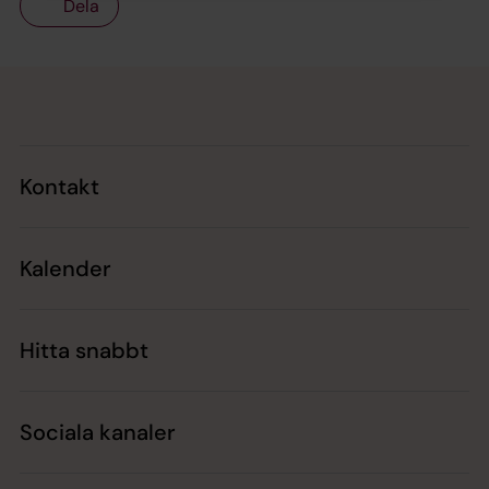
Dela
Tillbaka till toppen
Tillbaka till innehållet
Kontakt
Kalender
Hitta snabbt
Sociala kanaler