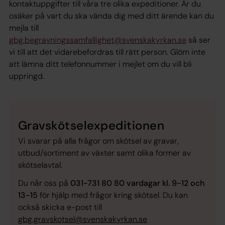
kontaktuppgifter till våra tre olika expeditioner. Är du
osäker på vart du ska vända dig med ditt ärende kan du
mejla till
gbg.begravningssamfallighet@svenskakyrkan.se
så ser
vi till att det vidarebefordras till rätt person. Glöm inte
att lämna ditt telefonnummer i mejlet om du vill bli
uppringd.
Gravskötselexpeditionen
Vi svarar på alla frågor om skötsel av gravar,
utbud/sortiment av växter samt olika former av
skötselavtal.
Du når oss på
031-731 80 80
vardagar kl. 9-12 och
13-15
för hjälp med frågor kring skötsel. Du kan
också skicka e-post till
gbg.gravskotsel@svenskakyrkan.se