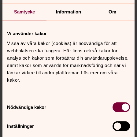
Begravningsexpeditionen finns på Kvibergs
Samtycke
Information
Om
kyrkogård, vi har öppet för besök vardagar kl. 09-12
och 13-15.
Vi använder kakor
Besöksadress
: Kvibergs kyrkogårdsväg 4, 41522
Göteborg
Vissa av våra kakor (cookies) är nödvändiga för att
webbplatsen ska fungera. Här finns också kakor för
Postadress
: Box 1526, 401 50 Göteborg
analys och kakor som förbättrar din användarupplevelse,
samt kakor som används för marknadsföring och när vi
länkar vidare till andra plattformar. Läs mer om våra
kakor.
Krematorieexpeditionen
Samtyckesval
Vi svarar på frågor om kremation och urnor.
Nödvändiga kakor
Uthämtning av urnor sker hos oss och vi bokar när
anhöriga vill närvara vid kremation eller låna vårt
anhörigrum.
Inställningar
Du når oss på
031-731 80 80 vardagar kl 9-12 och