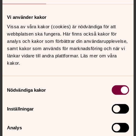
Vi tar endast emot avtalade besök.
Besöksadress
: Västra kyrkogården,
Vi använder kakor
Sven Brolids väg 35, 414 73 Göteborg
Vissa av våra kakor (cookies) är nödvändiga för att
Postadress
: Box 1526, 401 50 Göteborg
webbplatsen ska fungera. Här finns också kakor för
analys och kakor som förbättrar din användarupplevelse,
samt kakor som används för marknadsföring och när vi
länkar vidare till andra plattformar. Läs mer om våra
kakor.
Krematorieexpeditionen
Vi svarar på frågor om kremation och urnor.
Samtyckesval
Uthämtning av urnor sker hos oss och vi bokar när
Nödvändiga kakor
anhöriga vill närvara vid kremation eller låna vårt
anhörigrum.
Inställningar
Du når oss på
031-731 80 80 vardagar kl 9-12 och
13-16
för hjälp med frågor kring kremationer. Du kan
också skicka e-post till
Analys
gbg.krem@svenskakyrkan.se