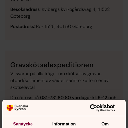
Besöksadress
: Kvibergs kyrkogårdsväg 4, 41522
Göteborg
Postadress
: Box 1526, 401 50 Göteborg
Gravskötselexpeditionen
Vi svarar på alla frågor om skötsel av gravar,
utbud/sortiment av växter samt olika former av
skötselavtal.
Du når oss på
031-731 80 80
vardagar kl. 9-12 och
13-15
för hjälp med frågor kring skötsel. Du kan
också skicka e-post till
gbg.gravskotsel@svenskakyrkan.se
Samtycke
Information
Om