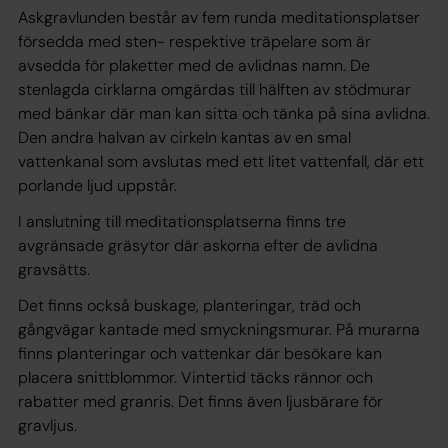
Askgravlunden består av fem runda meditationsplatser
försedda med sten- respektive träpelare som är
avsedda för plaketter med de avlidnas namn. De
stenlagda cirklarna omgärdas till hälften av stödmurar
med bänkar där man kan sitta och tänka på sina avlidna.
Den andra halvan av cirkeln kantas av en smal
vattenkanal som avslutas med ett litet vattenfall, där ett
porlande ljud uppstår.
I anslutning till meditationsplatserna finns tre
avgränsade gräsytor där askorna efter de avlidna
gravsätts.
Det finns också buskage, planteringar, träd och
gångvägar kantade med smyckningsmurar. På murarna
finns planteringar och vattenkar där besökare kan
placera snittblommor. Vintertid täcks rännor och
rabatter med granris. Det finns även ljusbärare för
gravljus.