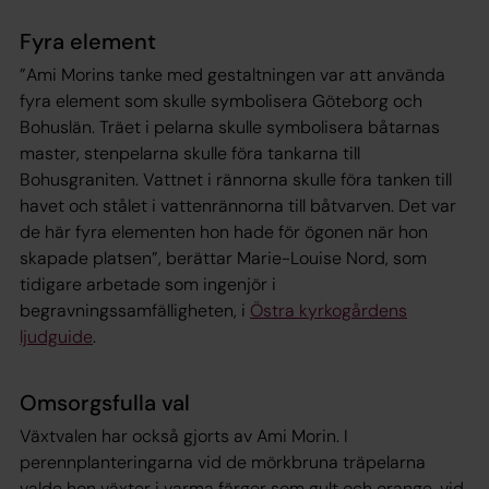
Fyra element
”Ami Morins tanke med gestaltningen var att använda
fyra element som skulle symbolisera Göteborg och
Bohuslän. Träet i pelarna skulle symbolisera båtarnas
master, stenpelarna skulle föra tankarna till
Bohusgraniten. Vattnet i rännorna skulle föra tanken till
havet och stålet i vattenrännorna till båtvarven. Det var
de här fyra elementen hon hade för ögonen när hon
skapade platsen”, berättar Marie-Louise Nord, som
tidigare arbetade som ingenjör i
begravningssamfälligheten, i
Östra kyrkogårdens
ljudguide
.
Omsorgsfulla val
Växtvalen har också gjorts av Ami Morin. I
perennplanteringarna vid de mörkbruna träpelarna
valde hon växter i varma färger som gult och orange, vid