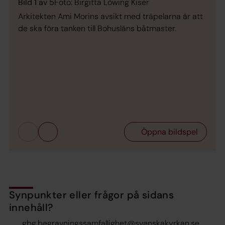
Bild 1 av 5
Foto: Birgitta Löwing Kiser
Arkitekten Ami Morins avsikt med träpelarna är att
de ska föra tanken till Bohusläns båtmaster.
Bild 
Askg
anna
pela
ljusb
Öppna bildspel
Synpunkter eller frågor på sidans
innehåll?
gbg.begravningssamfallighet@svenskakyrkan.se