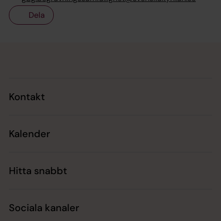
Dela
Tillbaka till toppen
Tillbaka till innehållet
Kontakt
Kalender
Hitta snabbt
Sociala kanaler