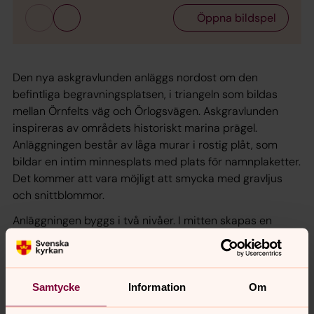
Öppna bildspel
Den nya askgravlunden anläggs nordost om den
befintliga begravningsplatsen, i triangeln som bildas
mellan Örnfelts väg och Örlogsvägen. Askgravlunden
inspireras av områdets historiskt marina prägel.
Anläggningen består av låga murar i rostig plåt, som
bildar en intim minnesplats med plats för namnplaketter.
Det kommer att vara möjligt att smycka med gravljus
och snittblommor.
Anläggningen byggs i två nivåer. I mitten skapas en
perennplantering för att kontrastera mot de hårda
materialen och visa årstidsväxlingarna. Längs med
Örnfelts väg planteras tre trädgrupper som ramar in
Samtycke
Information
Om
askgravlunden, skapar skugga och ökar den biologiska
mångfalden. Växtvalet inspireras av det kustnära