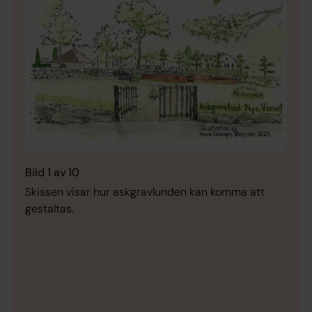
Bild 1 av 10
Skissen visar hur askgravlunden kan komma att
gestaltas.
Bild 
Den 
askg