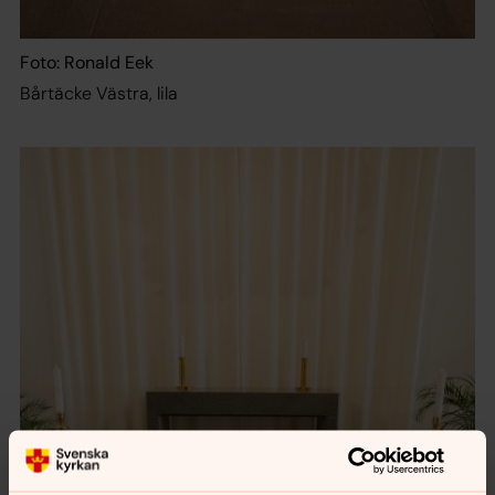
Foto: Ronald Eek
Bårtäcke Västra, lila