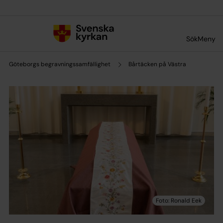
Till innehållet
Till undermeny
Sök
Meny
Göteborgs begravningssamfällighet
Bårtäcken på Västra