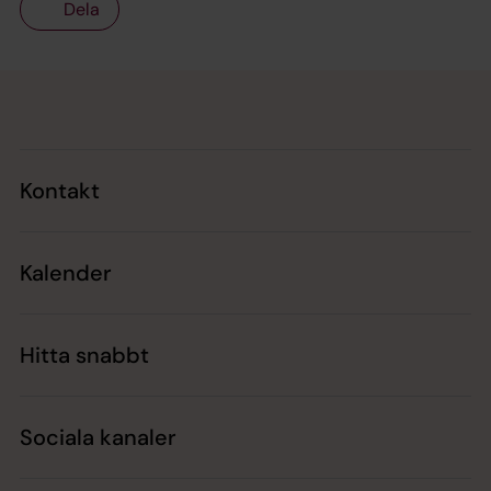
Dela
Tillbaka till toppen
Tillbaka till innehållet
Kontakt
Kalender
Hitta snabbt
Sociala kanaler