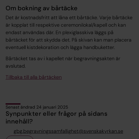
Om bokning av bårtäcke
Det är kostnadsfritt att låna ett bårtäcke. Varje bårtäcke
är kopplat till respektive ceremonilokal/kapell och kan
endast användas där. En plexiglasskiva läggs på
bårtäcket för att skydda det. På skivan kan man placera
eventuell kistdekoration och lägga handbuketter.
Bårtäcket tas av i kapellet när begravningsakten är
avslutad.
Tillbaka till alla bårtäcken
Senast ändrad 24 januari 2025
Synpunkter eller frågor på sidans
innehåll?
gbg.begravningssamfallighet@svenskakyrkan.se