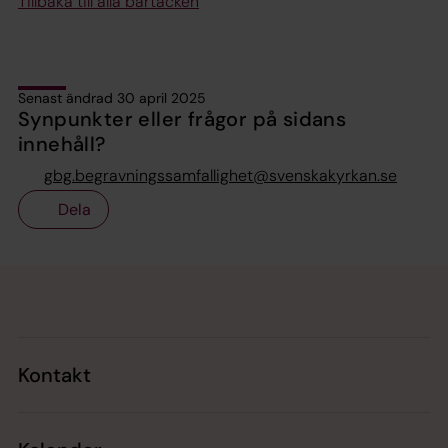
Tillbaka till alla bårtäcken
Senast ändrad 30 april 2025
Synpunkter eller frågor på sidans
innehåll?
gbg.begravningssamfallighet@svenskakyrkan.se
Dela
Tillbaka till toppen
Tillbaka till innehållet
Kontakt