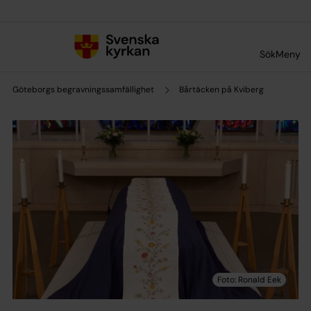
Till innehållet
Till undermeny
Sök
Meny
Göteborgs begravningssamfällighet
Bårtäcken på Kviberg