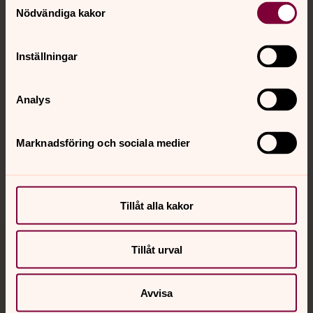
Nödvändiga kakor
Kalender
Inställningar
Hitta snabbt
Analys
Marknadsföring och sociala medier
Sociala kanaler
Tillåt alla kakor
Tillåt urval
Jourhavande präst
Akut samtals- och krisstöd. Prata eller chatta anonymt
Avvisa
med en präst på kvällar och nätter.