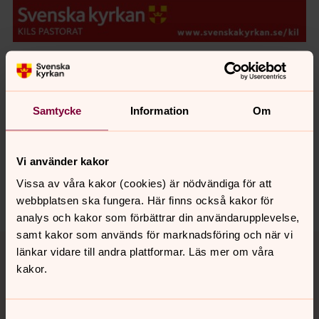
Foto: Emma Olausson
Samtycke
Information
Om
Synpunkter eller frågor på sidans
innehåll?
Vi använder kakor
kils.pastorat@svenskakyrkan.se
Vissa av våra kakor (cookies) är nödvändiga för att
Dela
webbplatsen ska fungera. Här finns också kakor för
analys och kakor som förbättrar din användarupplevelse,
samt kakor som används för marknadsföring och när vi
Tillbaka till toppen
Tillbaka till innehållet
länkar vidare till andra plattformar. Läs mer om våra
kakor.
Kontakt
Samtyckesval