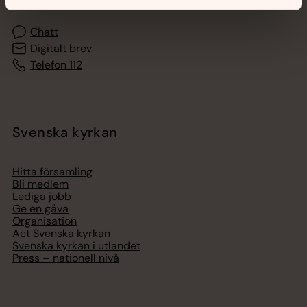
Chatt
Digitalt brev
Telefon 112
Svenska kyrkan
Hitta församling
Bli medlem
Lediga jobb
Ge en gåva
Organisation
Act Svenska kyrkan
Svenska kyrkan i utlandet
Press – nationell nivå