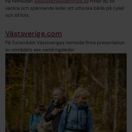
På hemsidan
www.westswedentrails.se
hittar du till
vackra och spännande leder att utforska både på cykel
och till fots.
Västsverige.com
På Turistrådet Västsveriges hemsida finns presentation
av områdets sex vandringsleder.