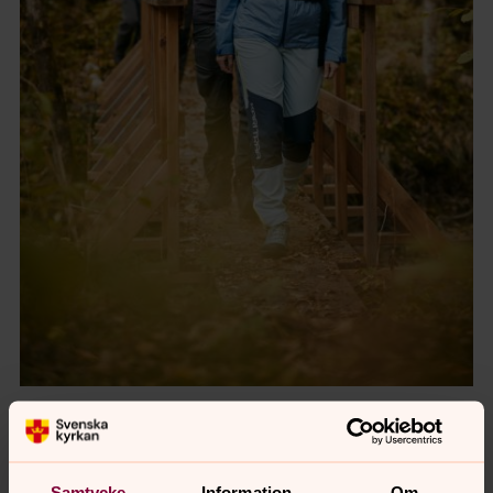
Foto: Jonas Ingman
Nutida Pilgrimer
Sju mil pilgrimsvandring genom
Ljungskile församling
.
Samtycke
Information
Om