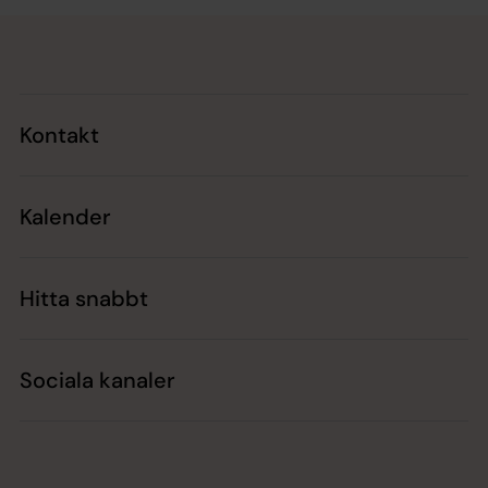
Tillbaka till toppen
Tillbaka till innehållet
Kontakt
Kalender
Hitta snabbt
Sociala kanaler