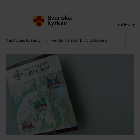
Till innehållet
Till undermeny
Sök
Meny
Masthuggs församling
Vandringsleder kring Göteborg