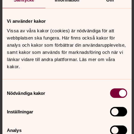
Pilgrimsvandring på Orust
Vi använder kakor
Pilgrimsled som mellan åtta vackra kyrkor på Orust som
går via stigar, kuperad terräng och småvägar. Hav, berg
Vissa av våra kakor (cookies) är nödvändiga för att
och inland! Kartor och etapper finns på
Svenska
webbplatsen ska fungera. Här finns också kakor för
kyrkan.se/orust/pilgrimsvandra
.
analys och kakor som förbättrar din användarupplevelse,
samt kakor som används för marknadsföring och när vi
länkar vidare till andra plattformar. Läs mer om våra
Elisabeth Hesselbladsleden
kakor.
Elisabeth Hesselbladsleden
är en 21 km Pilgrimsled som
går från Herrljunga till Fåglavik och tillbaka.
Samtyckesval
Nödvändiga kakor
Herrljunga-Gäsenebygdens
pilgrimleder
Inställningar
I Herrljunga kommun finns en fin pilgrimsled att vandra.
Total längd på leden är 47 km, men de åtta
olika sträckningarna inom leden är mellan 3 och 11 km.
Analys