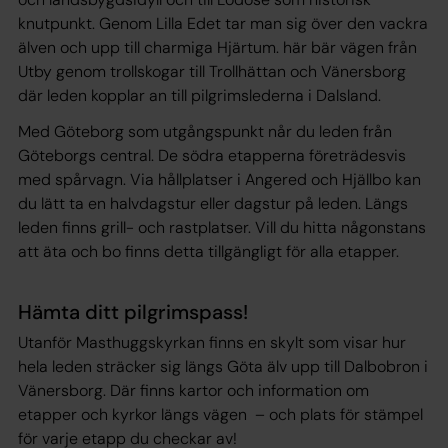
knutpunkt. Genom Lilla Edet tar man sig över den vackra
älven och upp till charmiga Hjärtum. här bär vägen från
Utby genom trollskogar till Trollhättan och Vänersborg
där leden kopplar an till pilgrimslederna i Dalsland.
Med Göteborg som utgångspunkt når du leden från
Göteborgs central. De södra etapperna företrädesvis
med spårvagn. Via hållplatser i Angered och Hjällbo kan
du lätt ta en halvdagstur eller dagstur på leden. Längs
leden finns grill- och rastplatser. Vill du hitta någonstans
att äta och bo finns detta tillgängligt för alla etapper.
Hämta ditt pilgrimspass!
Utanför Masthuggskyrkan finns en skylt som visar hur
hela leden sträcker sig längs Göta älv upp till Dalbobron i
Vänersborg. Där finns kartor och information om
etapper och kyrkor längs vägen – och plats för stämpel
för varje etapp du checkar av!