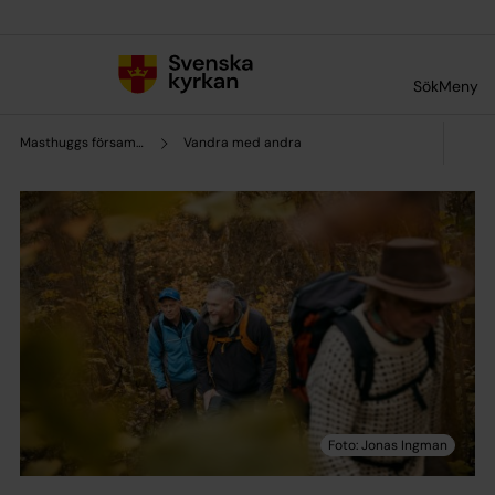
Till innehållet
Till undermeny
Sök
Meny
Masthuggs församling
Vandra med andra