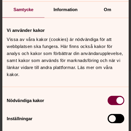
Samtycke
Information
Om
Vi använder kakor
Vissa av våra kakor (cookies) är nödvändiga för att
Foto: Hanna Bodell
webbplatsen ska fungera. Här finns också kakor för
Järntorgets fontän är samligspunkt för
analys och kakor som förbättrar din användarupplevelse,
lunchvandringarna.
samt kakor som används för marknadsföring och när vi
länkar vidare till andra plattformar. Läs mer om våra
kakor.
Programblad
Samtyckesval
Nödvändiga kakor
Inför vår och höst gör vi ett programblad med
kommande vandringar och föredrag. Foldern finns
Inställningar
att hämta i Masthuggskyrkan eller så kan du
läsa/skriva ut programmet här på hemsidan: