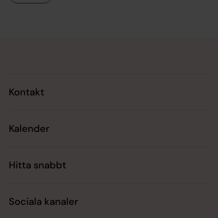
Tillbaka till toppen
Tillbaka till innehållet
Kontakt
Kalender
Hitta snabbt
Sociala kanaler