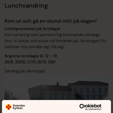
Lunchvandring
Kom ut och gå en stund mitt på dagen!
Lunchpromenad på torsdagar
Kort vandring med samtal kring kommande söndags
text. Vi börjar och slutar vid fontänen på Järntorget! Du
behöver inte anmäla dig i förväg.
Angivna torsdagar kl. 12 – 13
25/9, 30/10, 27/11, 18/12, 29/1
Samling på Järntorget.