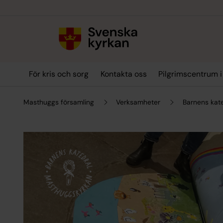
Till innehållet
Till undermeny
För kris och sorg
Kontakta oss
Pilgrimscentrum 
Masthuggs församling
Verksamheter
Barnens kat