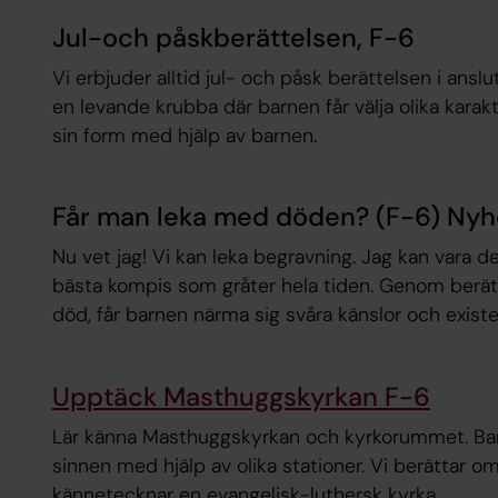
Jul-och påskberättelsen, F-6
Vi erbjuder alltid jul- och påsk berättelsen i ansl
en levande krubba där barnen får välja olika karakt
sin form med hjälp av barnen.
Får man leka med döden? (F-6) Nyh
Nu vet jag! Vi kan leka begravning. Jag kan vara 
bästa kompis som gråter hela tiden. Genom berätte
död, får barnen närma sig svåra känslor och existen
Upptäck Masthuggskyrkan F-6
Lär känna Masthuggskyrkan och kyrkorummet. Bar
sinnen med hjälp av olika stationer. Vi berättar o
kännetecknar en evangelisk-luthersk kyrka.