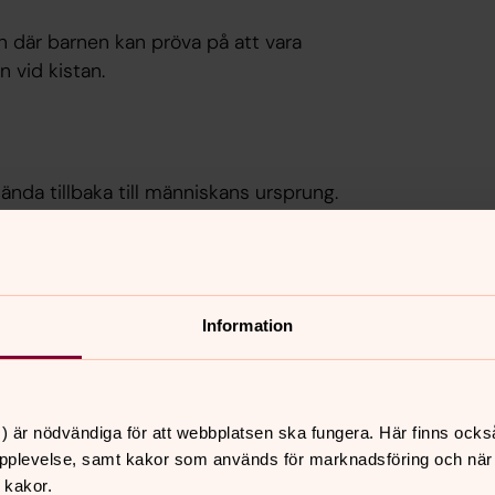
rn där barnen kan pröva på att vara
n vid kistan.
da tillbaka till människans ursprung.
 sinnen. Efteråt skapar vi tillsammans i
juren och naturen.
Information
) är nödvändiga för att webbplatsen ska fungera. Här finns ocks
pplevelse, samt kakor som används för marknadsföring och när vi
 kakor.