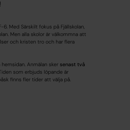
!
 F-6. Med Särskilt fokus på Fjällskolan,
lan. Men alla skolor är välkommna att
lser och kristen tro och har flera
på hemsidan. Anmälan sker
senast två
. Tiden som erbjuds löpande är
k finns fler tider att välja på.