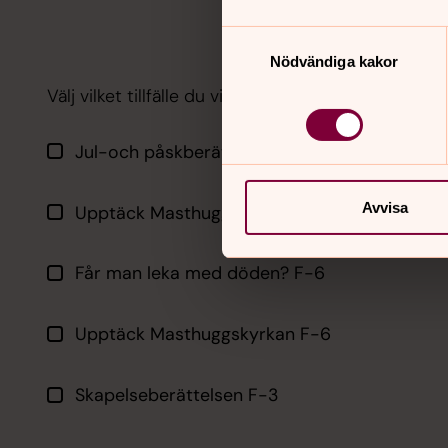
Samtyckesval
Nödvändiga kakor
Välj vilket tillfälle du vill anmäla klassen till
Jul-och påskberättelsen F-6
Avvisa
Upptäck Masthuggskyrkan F-6
Får man leka med döden? F-6
Upptäck Masthuggskyrkan F-6
Skapelseberättelsen F-3