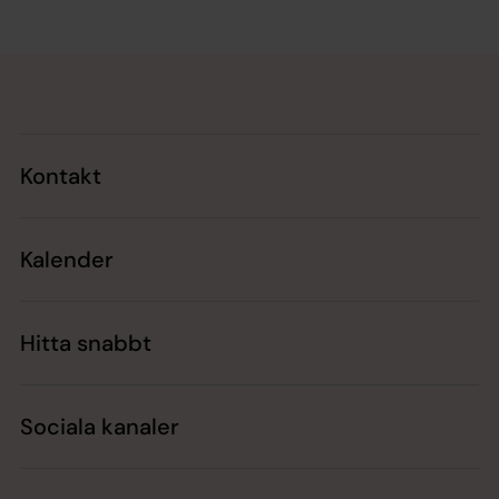
Tillbaka till toppen
Tillbaka till innehållet
Kontakt
Kalender
Hitta snabbt
Sociala kanaler