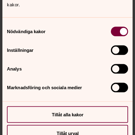
kakor.
Samtyckesval
Nödvändiga kakor
Inställningar
Analys
Punkt 6 - August Fredrik Schmidts Grav
Marknadsföring och sociala medier
För att se innehållet behöver du acceptera kakor
Tillåt alla kakor
för marknadsföring.
Ändra dina marknadsföring för kakor
Tillåt urval