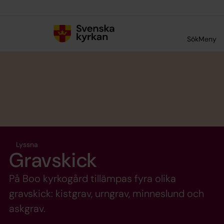
Till innehållet
Till undermeny
Sök
Meny
Lyssna
Gravskick
På Boo kyrkogård tillämpas fyra olika
gravskick: kistgrav, urngrav, minneslund och
askgrav.