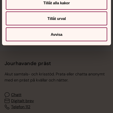
Tillåt alla kakor
Hitta snabbt
Tillåt urval
Sociala kanaler
Avvisa
Jourhavande präst
Akut samtals- och krisstöd. Prata eller chatta anonymt
med en präst på kvällar och nätter.
Chatt
Digitalt brev
Telefon 112