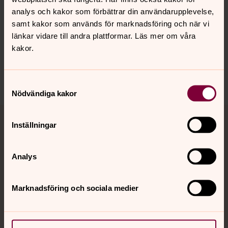
Senast ändrad 15 april 2026
Synpunkter eller frågor på sidans
analys och kakor som förbättrar din användarupplevelse,
innehåll?
samt kakor som används för marknadsföring och när vi
länkar vidare till andra plattformar. Läs mer om våra
boo.forsamling@svenskakyrkan.se
kakor.
Dela
Samtyckesval
Nödvändiga kakor
Tillbaka till toppen
Tillbaka till innehållet
Inställningar
Analys
Kontakt
Marknadsföring och sociala medier
Kalender