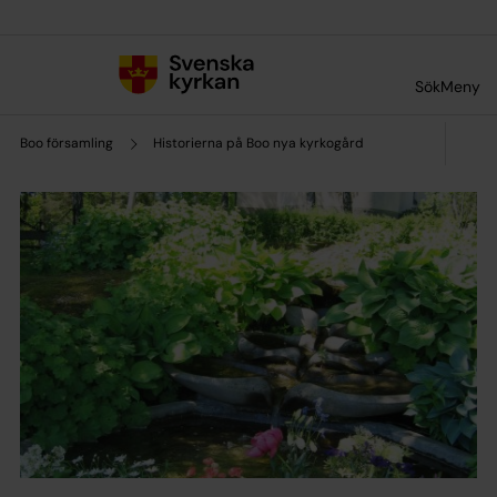
Till innehållet
Till undermeny
Sök
Meny
Boo församling
Historierna på Boo nya kyrkogård