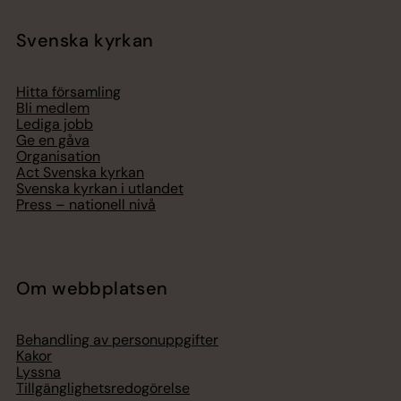
Svenska kyrkan
Hitta församling
Bli medlem
Lediga jobb
Ge en gåva
Organisation
Act Svenska kyrkan
Svenska kyrkan i utlandet
Press – nationell nivå
Om webbplatsen
Behandling av personuppgifter
Kakor
Lyssna
Tillgänglighetsredogörelse