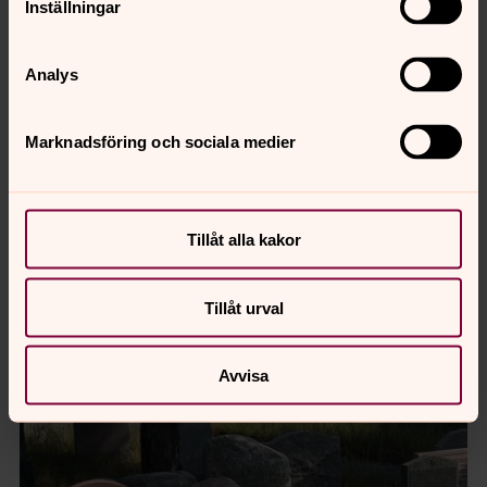
Inställningar
Analys
För att se innehållet behöver du acceptera kakor
för marknadsföring.
Marknadsföring och sociala medier
Ändra dina marknadsföring för kakor
Tillåt alla kakor
Tillåt urval
Avvisa