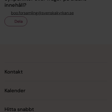
innehåll?
boo.forsamling@svenskakyrkan.se
Dela
Tillbaka till toppen
Tillbaka till innehållet
Kontakt
Kalender
Hitta snabbt