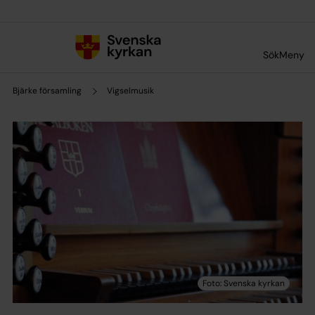
Till innehållet
Till undermeny
Sök
Meny
Bjärke församling
Vigselmusik