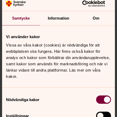
Sånger som är vanliga och fina är:
Samtycke
Information
Om
Det vackraste av Nanne & Peter Grönvall/Maria
Rådsten
Du är allt av Shirley Clamp
Vi använder kakor
Ett liv med dig av The real group
Vissa av våra kakor (cookies) är nödvändiga för att
För kärlekens skull av Kenneth & Ted Gärdestad
webbplatsen ska fungera. Här finns också kakor för
I folkviseton av Nils Ferlin/Torgny Björk
analys och kakor som förbättrar din användarupplevelse,
samt kakor som används för marknadsföring och när vi
Kärleken förde oss samman av Ulf Lundell
länkar vidare till andra plattformar. Läs mer om våra
Kärleksvisa av Sara Dawn Finer
kakor.
Så skimrande var aldrig havet av Evert Taube
Utan dina andetag av Kent
Samtyckesval
Nödvändiga kakor
Senast ändrad 8 november 2016
Inställningar