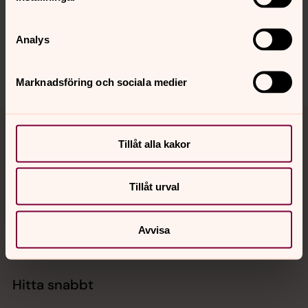
Synpunkter eller frågor på sidans
innehåll?
Analys
bjarke.forsamling@svenskakyrkan.se
Dela
Marknadsföring och sociala medier
Tillbaka till toppen
Tillbaka till innehållet
Tillåt alla kakor
Kontakt
Tillåt urval
Avvisa
Kalender
Hitta snabbt