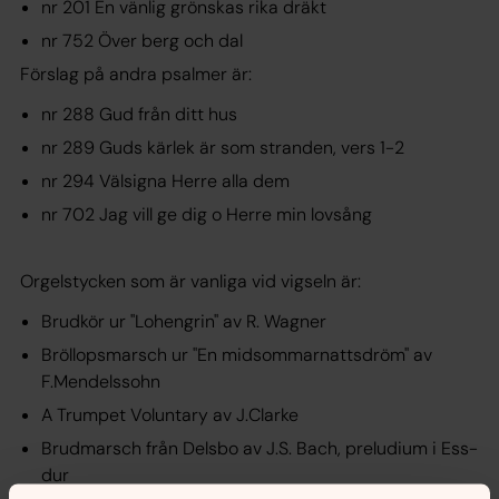
nr 201 En vänlig grönskas rika dräkt
nr 752 Över berg och dal
Förslag på andra psalmer är:
nr 288 Gud från ditt hus
nr 289 Guds kärlek är som stranden, vers 1-2
nr 294 Välsigna Herre alla dem
nr 702 Jag vill ge dig o Herre min lovsång
Orgelstycken som är vanliga vid vigseln är:
Brudkör ur "Lohengrin" av R. Wagner
Bröllopsmarsch ur "En midsommarnattsdröm" av
F.Mendelssohn
A Trumpet Voluntary av J.Clarke
Brudmarsch från Delsbo av J.S. Bach, preludium i Ess-
dur